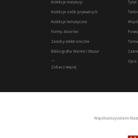
Kolekcje instytucji
Tytuł
Kolekcje osób prywatnych
Twór
Kolekcje tematyczne
Wspó
Formy zbiorów
Powią
Zasoby elektroniczne
Tema
Bibliografia Warmii i Mazur
Zakr
...
Opis
Zobacz więcej
Współzałożycielami Klas