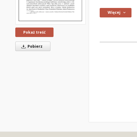
Więcej
Pokaż treść
Pobierz