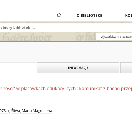
O BIBLIOTECE
KOL
Wyszukiwanie zaawa
INFORMACJE
inności" w placówkach edukacyjnych : komunikat z badań prz
78- )
;
Śliwa, Marta Magdalena