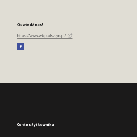
Odwiedź nas!
https://www.wbp.olsztyn.pl/
Konto użytkownika