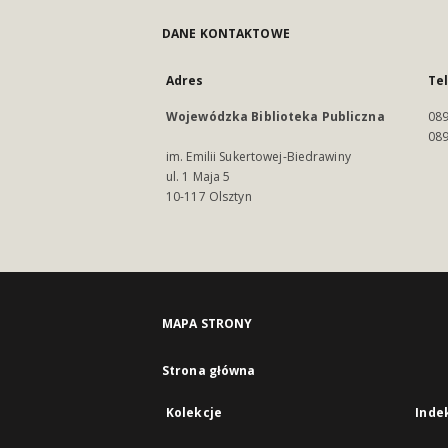
DANE KONTAKTOWE
Adres
Te
Wojewódzka Biblioteka Publiczna
089
089
im. Emilii Sukertowej-Biedrawiny
ul. 1 Maja 5
10-117 Olsztyn
MAPA STRONY
Strona główna
Kolekcje
Inde