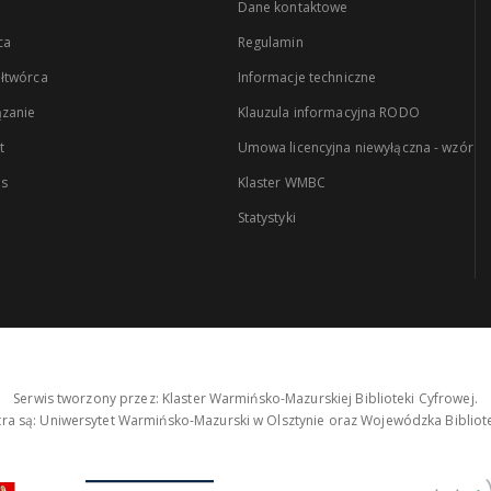
Dane kontaktowe
ca
Regulamin
łtwórca
Informacje techniczne
zanie
Klauzula informacyjna RODO
t
Umowa licencyjna niewyłączna - wzór
es
Klaster WMBC
Statystyki
Serwis tworzony przez: Klaster Warmińsko-Mazurskiej Biblioteki Cyfrowej.
tra są: Uniwersytet Warmińsko-Mazurski w Olsztynie oraz Wojewódzka Bibliote