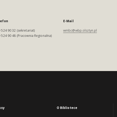
lefon
E-Mail
 524 90 32 (sekretariat)
wmbc@wbp.olsztyn.pl
 524 90 48 (Pracownia Regionalna)
ksy
O Bibliotece