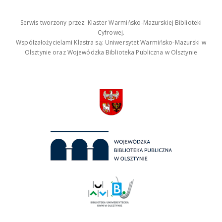
Serwis tworzony przez: Klaster Warmińsko-Mazurskiej Biblioteki
Cyfrowej.
Współzałożycielami Klastra są: Uniwersytet Warmińsko-Mazurski w
Olsztynie oraz Wojewódzka Biblioteka Publiczna w Olsztynie