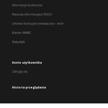
Informacje techniczne
Klauzula informacyjna RODO
Umowa licencyjna niewyłączna - wzór
Klaster WMBC
Statystyki
Konto użytkownika
Zaloguj się
Historia przeglądania