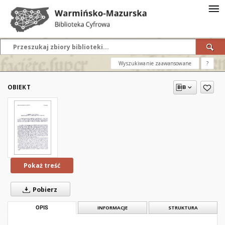
Wyszukiwanie zaawansowane
?
OBIEKT
Pokaż treść
Pobierz
OPIS
INFORMACJE
STRUKTURA