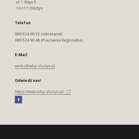
ul. 1 Maja 5
10-117 Olsztyn
Telefon
089 524 90 32 (sekretariat)
089 524 90 48 (Pracownia Regionalna)
E-Mail
wmbc@wbp.olsztyn.pl
Odwiedź nas!
https://www.wbp.olsztyn.pl/