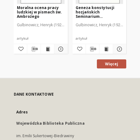
Moralna ocena pracy
Geneza konstytucji
Et
ludzkiej w pismach św.
hozjańskich
Am
Ambrożego
Seminarium
ma
Duchownego w
wł
Gulbinowicz, Henryk (1923- )
Gulbinowicz, Henryk (1923- )
Gul
Braniewie
artykuł
artykuł
art
Więcej
DANE KONTAKTOWE
Adres
Wojewódzka Biblioteka Publiczna
im. Emilii Sukertowej-Biedrawiny