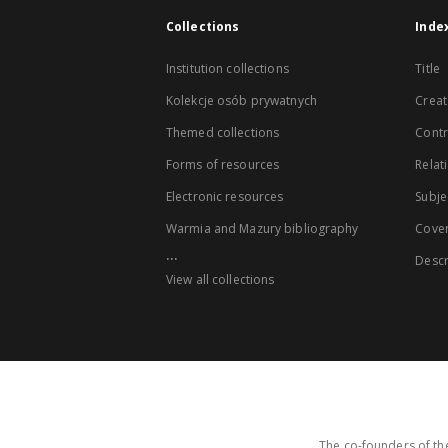
Collections
Inde
Institution collections
Title
Kolekcje osób prywatnych
Creat
Themed collections
Contr
Forms of resources
Relat
Electronic resources
Subje
Warmia and Mazury bibliography
Cove
...
Descr
View all collections
The co-founders of the