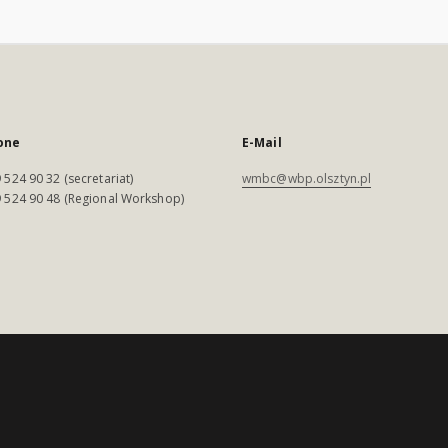
one
E-Mail
 524 90 32 (secretariat)
wmbc@wbp.olsztyn.pl
 524 90 48 (Regional Workshop)