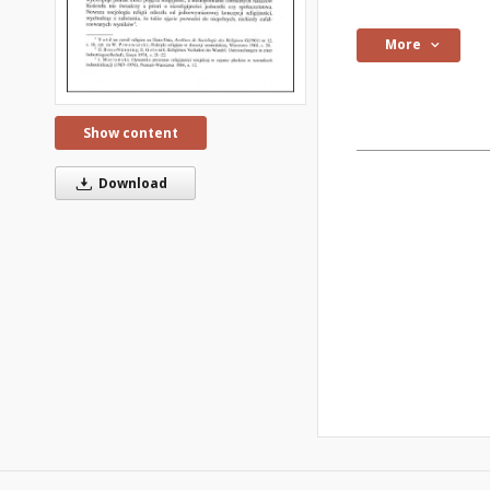
More
Show content
Download