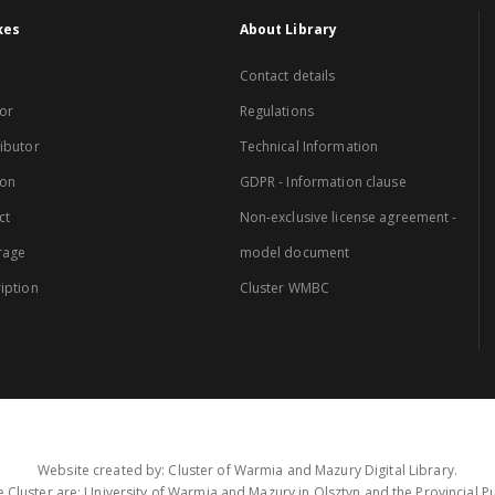
xes
About Library
Contact details
or
Regulations
ibutor
Technical Information
ion
GDPR - Information clause
ct
Non-exclusive license agreement -
rage
model document
iption
Cluster WMBC
Website created by: Cluster of Warmia and Mazury Digital Library.
 Cluster are: University of Warmia and Mazury in Olsztyn and the Provincial Pub