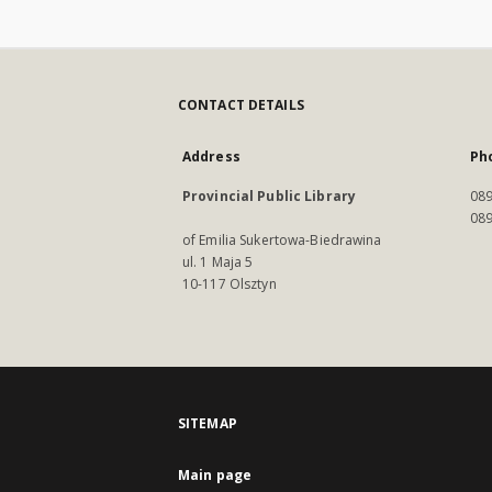
CONTACT DETAILS
Address
Ph
Provincial Public Library
089
089
of Emilia Sukertowa-Biedrawina
ul. 1 Maja 5
10-117 Olsztyn
SITEMAP
Main page