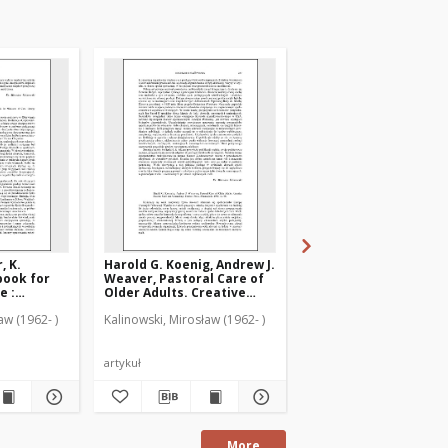
, K.
Harold G. Koenig, Andrew J.
Udział Maryi w dziele
book for
Weaver, Pastoral Care of
Odkupienia : aspekt
e :
Older Adults. Creative
pastoralny
Pastoral Care and
aw (1962- )
Kalinowski, Mirosław (1962- )
Kalinowski, Mirosław (19
Counseling : [recenzja]
artykuł
artykuł
More