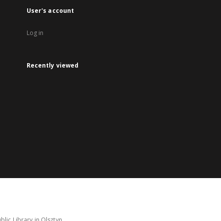
User's account
Log in
Recently viewed
lic Library in Olsztyn.