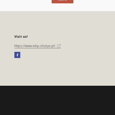
Visit us!
https://www.wbp.olsztyn.pl/