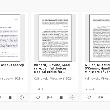
 aspekt aborcji
Richard J. Devine, Good
G. Blen, M. Kofler
care, painful choices.
O'Connor, Hand
Medical ethics for
Ministers of Car
ordinary people :
[recenzja]
Mirosław (1962- )
Kalinowski, Mirosław (1962- )
Kalinowski, Mirosł
[recenzja]
artykuł
artykuł