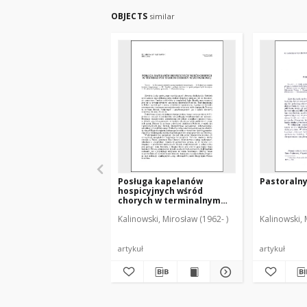
OBJECTS
similar
Posługa kapelanów
Pastoralny
hospicyjnych wśród
chorych w terminalnym
stadium choroby
Kalinowski, Mirosław (1962- )
Kalinowski, 
nowotworowej
artykuł
artykuł