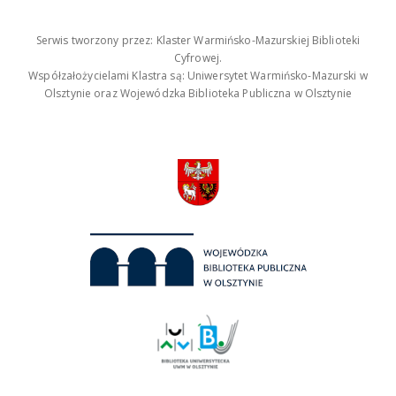
Serwis tworzony przez: Klaster Warmińsko-Mazurskiej Biblioteki
Cyfrowej.
Współzałożycielami Klastra są: Uniwersytet Warmińsko-Mazurski w
Olsztynie oraz Wojewódzka Biblioteka Publiczna w Olsztynie