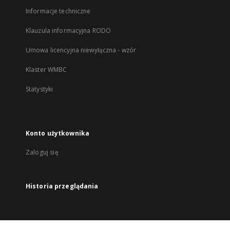
Informacje techniczne
Klauzula informacyjna RODO
Umowa licencyjna niewyłączna - wzór
Klaster WMBC
Statystyki
Konto użytkownika
Zaloguj się
Historia przeglądania