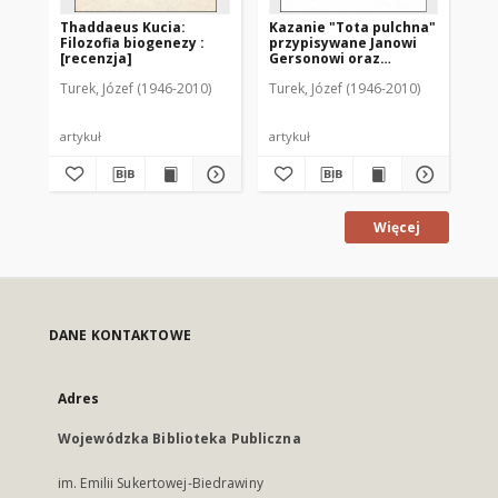
Thaddaeus Kucia:
Kazanie "Tota pulchna"
His
Filozofia biogenezy :
przypisywane Janowi
Ge
[recenzja]
Gersonowi oraz
"Clipeus" Jana de
Turek, Józef (1946-2010)
Turek, Józef (1946-2010)
Tur
Breitenbacha : z
dziejów dogmatu
Niepokalanego
Poczęcia NMP w XV
artykuł
artykuł
art
wieku w świetle
zbiorów warmińskich
Więcej
DANE KONTAKTOWE
Adres
Wojewódzka Biblioteka Publiczna
im. Emilii Sukertowej-Biedrawiny