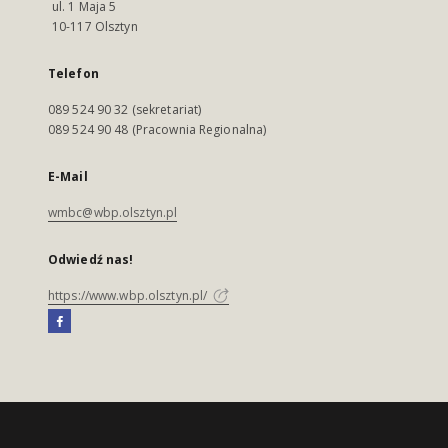
ul. 1 Maja 5
10-117 Olsztyn
Telefon
089 524 90 32 (sekretariat)
089 524 90 48 (Pracownia Regionalna)
E-Mail
wmbc@wbp.olsztyn.pl
Odwiedź nas!
https://www.wbp.olsztyn.pl/