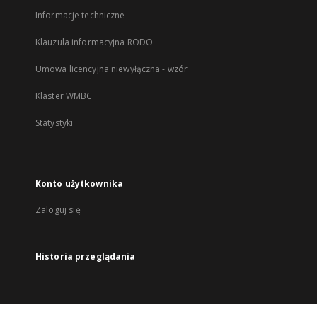
Informacje techniczne
Klauzula informacyjna RODO
Umowa licencyjna niewyłączna - wzór
Klaster WMBC
Statystyki
Konto użytkownika
Zaloguj się
Historia przeglądania