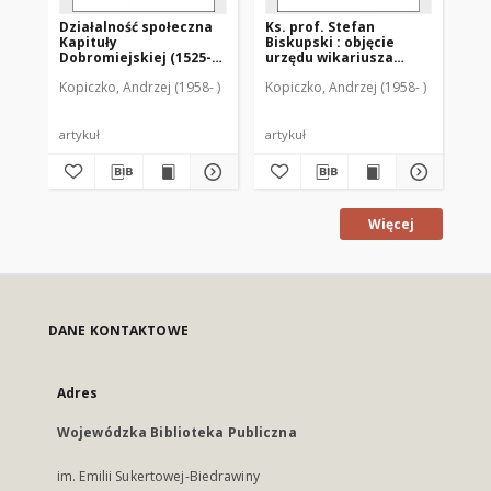
Działalność społeczna
Ks. prof. Stefan
Za
Kapituły
Biskupski : objęcie
dz
Dobromiejskiej (1525-
urzędu wikariusza
"H
1772)
kapitulnego diecezji
Kopiczko, Andrzej (1958- )
Kopiczko, Andrzej (1958- )
Kop
warmińskiej i
charakterystyka jego
pracy na tym
stanowisku
artykuł
artykuł
art
Więcej
DANE KONTAKTOWE
Adres
Wojewódzka Biblioteka Publiczna
im. Emilii Sukertowej-Biedrawiny