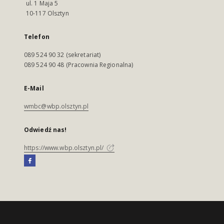
ul. 1 Maja 5
10-117 Olsztyn
Telefon
089 524 90 32 (sekretariat)
089 524 90 48 (Pracownia Regionalna)
E-Mail
wmbc@wbp.olsztyn.pl
Odwiedź nas!
https://www.wbp.olsztyn.pl/