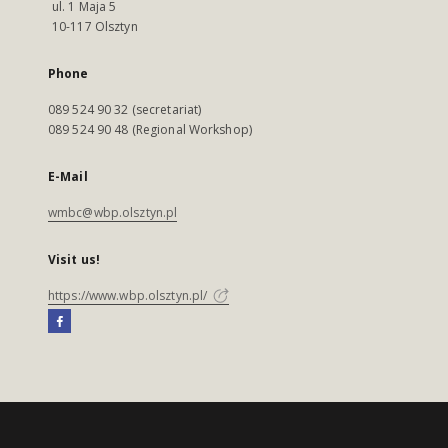
ul. 1 Maja 5
10-117 Olsztyn
Phone
089 524 90 32 (secretariat)
089 524 90 48 (Regional Workshop)
E-Mail
wmbc@wbp.olsztyn.pl
Visit us!
https://www.wbp.olsztyn.pl/