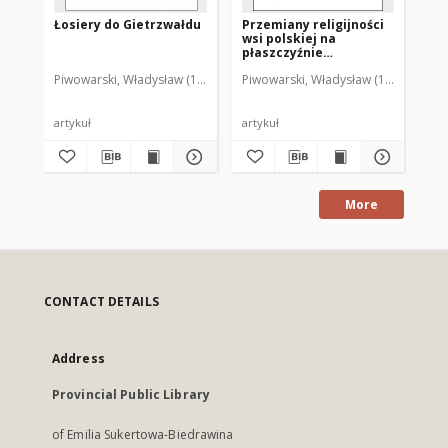
Łosiery do Gietrzwałdu
Przemiany religijności
Z 
wsi polskiej na
ide
płaszczyźnie
po
ogólnonarodowej i
Piwowarski, Władysław (1929-2001)
Piwowarski, Władysław (1929-2001)
Piw
codziennej
artykuł
artykuł
art
More
CONTACT DETAILS
Address
Provincial Public Library
of Emilia Sukertowa-Biedrawina