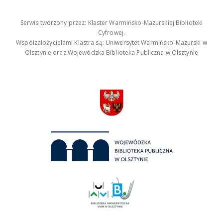
Serwis tworzony przez: Klaster Warmińsko-Mazurskiej Biblioteki
Cyfrowej.
Współzałożycielami Klastra są: Uniwersytet Warmińsko-Mazurski w
Olsztynie oraz Wojewódzka Biblioteka Publiczna w Olsztynie