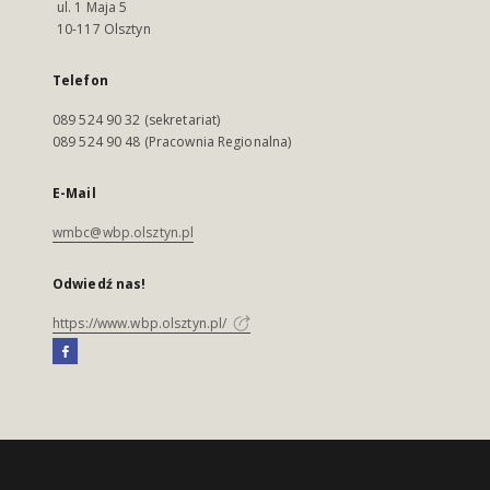
ul. 1 Maja 5
10-117 Olsztyn
Telefon
089 524 90 32 (sekretariat)
089 524 90 48 (Pracownia Regionalna)
E-Mail
wmbc@wbp.olsztyn.pl
Odwiedź nas!
https://www.wbp.olsztyn.pl/