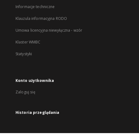
Informacje techniczne
Klauzula informacyjna RODO
Umowa licencyjna niewyłączna - wzór
Klaster WMBC
Statystyki
Konto użytkownika
Zaloguj się
Historia przeglądania