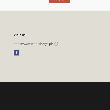
Visit us!
https://www.wbp.olsztyn.pl/