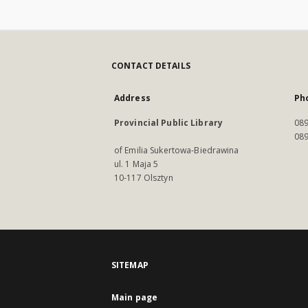
CONTACT DETAILS
Address
Ph
Provincial Public Library
089
089
of Emilia Sukertowa-Biedrawina
ul. 1 Maja 5
10-117 Olsztyn
SITEMAP
Main page