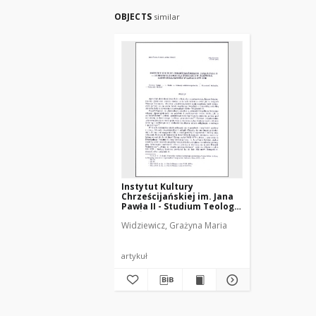
OBJECTS
similar
Instytut Kultury
Chrześcijańskiej im. Jana
Pawła II - Studium Teologii
dla Świeckich w Olsztynie :
Widziewicz, Grażyna Maria
zarys działalności w latach
1979-1990
artykuł