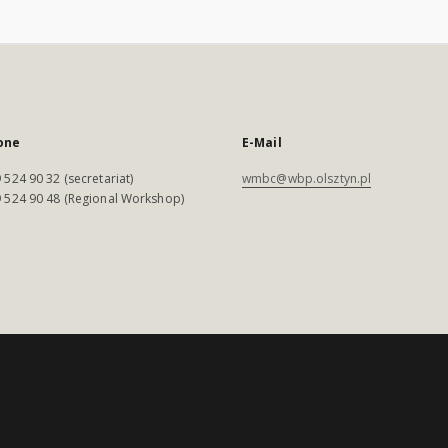
one
E-Mail
 524 90 32 (secretariat)
wmbc@wbp.olsztyn.pl
 524 90 48 (Regional Workshop)