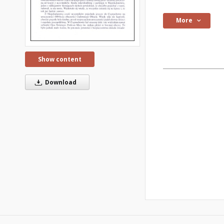
More
Show content
Download