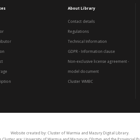
xes
About Library
Contact details
or
Regulations
ibutor
Technical Information
ion
GDPR - Information clause
ct
Non-exclusive license agreement -
rage
model document
iption
Cluster WMBC
Website created by: Cluster of Warmia and Mazury Digital Library.
 Cluster are: University of Warmia and Mazury in Olsztyn and the Provincial Pub