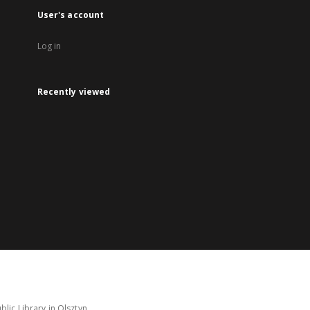
User's account
Log in
Recently viewed
lic Library in Olsztyn.