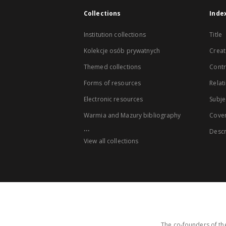
Collections
Inde
Institution collections
Title
Kolekcje osób prywatnych
Creat
Themed collections
Contr
Forms of resources
Relat
Electronic resources
Subje
Warmia and Mazury bibliography
Cove
...
Descr
View all collections
The co-founders of the