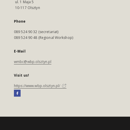
ul. 1 Maja 5
10-117 Olsztyn
Phone
089 524 90 32 (secretariat)
089 524 90 48 (Regional Workshop)
E-Mail
wmbc@wbp.olsztyn.pl
Visit us!
https://www.wbp.olsztyn.pl/