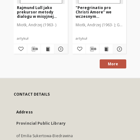
Rajmund Lull jako
"Peregrinatio pro
prekursor metody
Christi Amore" we
dialogu w misyjnej
wczesnym
działalności Kościoła
Średniowieczu
Miotk, Andrzej (1963- )
Miotk, Andrzej (1963- )
Guzowski, Jan
katolickiego w
średniowieczu
artykuł
artykuł
More
CONTACT DETAILS
Address
Provincial Public Library
of Emilia Sukertowa-Biedrawina