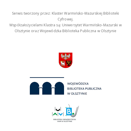
Serwis tworzony przez: Klaster Warmińsko-Mazurskiej Biblioteki
Cyfrowej.
Współzałożycielami Klastra są: Uniwersytet Warmińsko-Mazurski w
Olsztynie oraz Wojewódzka Biblioteka Publiczna w Olsztynie