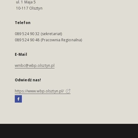
ul. 1 Maja 5
10-117 Olsztyn
Telefon
089 524 90 32 (sekretariat)
089 524 90 48 (Pracownia Regionalna)
E-Mail
wmbc@wbp.olsztyn.pl
Odwiedź nas!
https://www.wbp.olsztyn.pl/