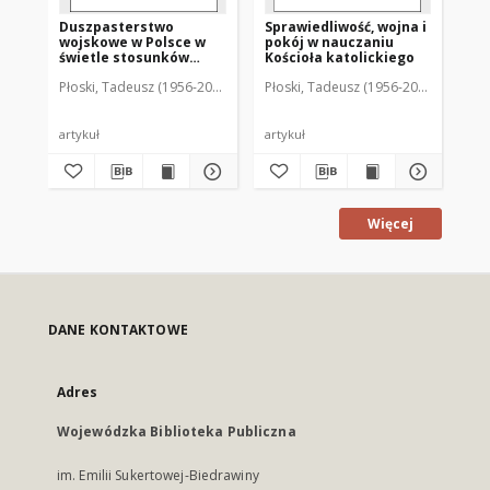
Duszpasterstwo
Sprawiedliwość, wojna i
Ko
wojskowe w Polsce w
pokój w nauczaniu
Ka
świetle stosunków
Kościoła katolickiego
ka
Państwo - Kościół
Ws
Płoski, Tadeusz (1956-2010)
Płoski, Tadeusz (1956-2010)
Pło
artykuł
artykuł
art
Więcej
DANE KONTAKTOWE
Adres
Wojewódzka Biblioteka Publiczna
im. Emilii Sukertowej-Biedrawiny