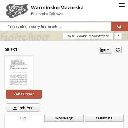
Wyszukiwanie zaawansowane
?
OBIEKT
Pokaż treść
Pobierz
OPIS
INFORMACJE
STRUKTURA