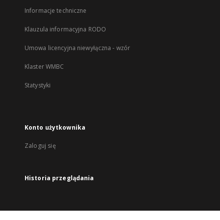
Informacje techniczne
Klauzula informacyjna RODO
Umowa licencyjna niewyłączna - wzór
Klaster WMBC
Statystyki
Konto użytkownika
Zaloguj się
Historia przeglądania