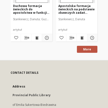
Duchowa formacja
Apostolska formacja
świeckich do
świeckich na podstawie
apostolstwa w funkcji
zbawczych zadań
kapłańskiej
Chrystusa
Stankiewicz, Danuta
Guzowski, Jan (1955- ). Redaktor naczelny
Stankiewicz, Danuta
artykuł
artykuł
More
CONTACT DETAILS
Address
Provincial Public Library
of Emilia Sukertowa-Biedrawina