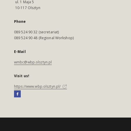
ul. 1 Maja 5
10-117 Olsztyn
Phone
089 524 90 32 (secretariat)
089 524 90 48 (Regional Workshop)
E-Mail
wmbc@wbp.olsztyn.pl
Visit us!
https://www.wbp.olsztyn.pl/