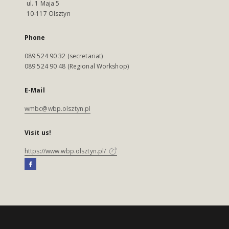
ul. 1 Maja 5
10-117 Olsztyn
Phone
089 524 90 32 (secretariat)
089 524 90 48 (Regional Workshop)
E-Mail
wmbc@wbp.olsztyn.pl
Visit us!
https://www.wbp.olsztyn.pl/