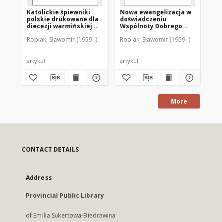
Katolickie śpiewniki
Nowa ewangelizacja w
Tr
polskie drukowane dla
doświadczeniu
wi
diecezji warmińskiej w
Wspólnoty Dobrego
za
latach 1856-1924
Pasterza w Olsztynie
Lit
Ropiak, Sławomir (1959- )
Ropiak, Sławomir (1959- )
Rop
artykuł
artykuł
art
More
CONTACT DETAILS
Address
Provincial Public Library
of Emilia Sukertowa-Biedrawina