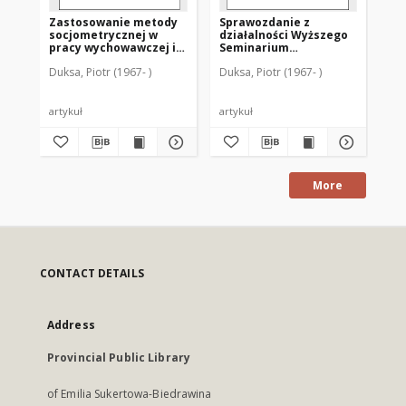
Zastosowanie metody
Sprawozdanie z
Ps
socjometrycznej w
działalności Wyższego
uw
pracy wychowawczej i
Seminarium
pr
formacyjnej grup
Duchownego Metropolii
gr
Duksa, Piotr (1967- )
Duksa, Piotr (1967- )
Duk
kościelnych
Warmińskiej
"Hosianum" w roku
akademickim 1999/2000
artykuł
artykuł
art
More
CONTACT DETAILS
Address
Provincial Public Library
of Emilia Sukertowa-Biedrawina