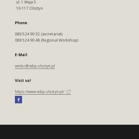
ul. 1 Maja 5
10-117 Olsztyn
Phone
089 524 90 32 (secretariat)
089 524 90 48 (Regional Workshop)
E-Mail
wmbc@wbp.olsztyn.pl
Visit us!
https://www.wbp.olsztyn.pl/