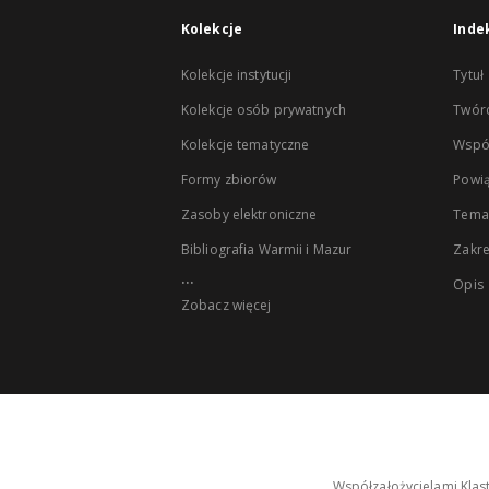
Kolekcje
Inde
Kolekcje instytucji
Tytuł
Kolekcje osób prywatnych
Twór
Kolekcje tematyczne
Wspó
Formy zbiorów
Powią
Zasoby elektroniczne
Tema
Bibliografia Warmii i Mazur
Zakr
...
Opis
Zobacz więcej
Współzałożycielami Klas