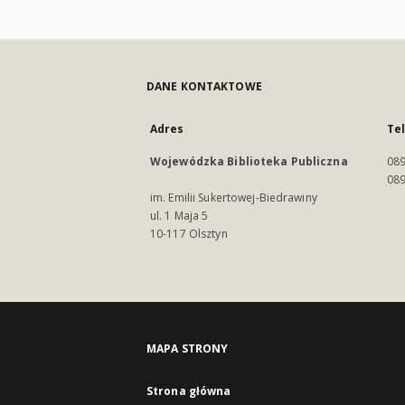
DANE KONTAKTOWE
Adres
Te
Wojewódzka Biblioteka Publiczna
089
089
im. Emilii Sukertowej-Biedrawiny
ul. 1 Maja 5
10-117 Olsztyn
MAPA STRONY
Strona główna