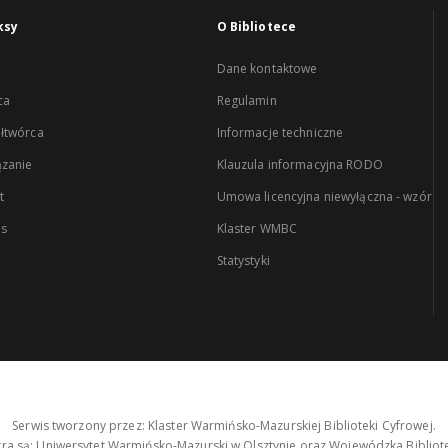
ksy
O Bibliotece
Dane kontaktowe
ca
Regulamin
łtwórca
Informacje techniczne
zanie
Klauzula informacyjna RODO
t
Umowa licencyjna niewyłączna - wzór
es
Klaster WMBC
Statystyki
Serwis tworzony przez: Klaster Warmińsko-Mazurskiej Biblioteki Cyfrowej.
tra są: Uniwersytet Warmińsko-Mazurski w Olsztynie oraz Wojewódzka Bibliote