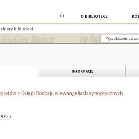
O BIBLIOTECE
KOL
Wyszukiwanie zaawa
INFORMACJE
cytatów z Księgi Rodzaju w ewangeliach synoptycznych
970- )