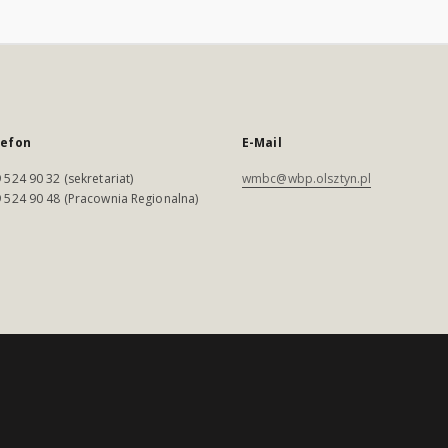
lefon
E-Mail
 524 90 32 (sekretariat)
wmbc@wbp.olsztyn.pl
 524 90 48 (Pracownia Regionalna)