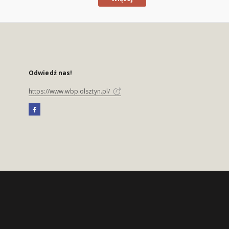
Odwiedź nas!
https://www.wbp.olsztyn.pl/