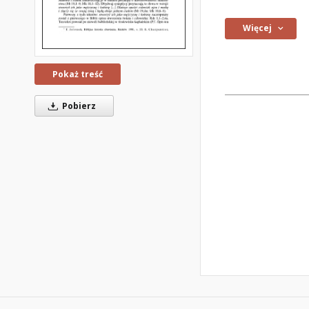
Więcej
Pokaż treść
Pobierz