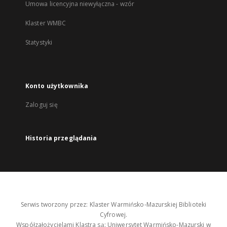
Umowa licencyjna niewyłączna - wzór
Klaster WMBC
Statystyki
Konto użytkownika
Zaloguj się
Historia przeglądania
Serwis tworzony przez: Klaster Warmińsko-Mazurskiej Biblioteki
Cyfrowej.
Współzałożycielami Klastra są: Uniwersytet Warmińsko-Mazurski w