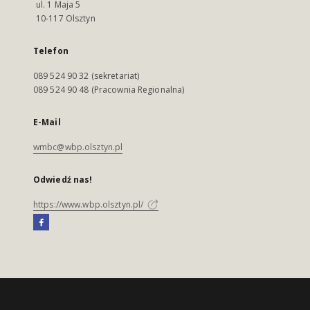
ul. 1 Maja 5
10-117 Olsztyn
Telefon
089 524 90 32 (sekretariat)
089 524 90 48 (Pracownia Regionalna)
E-Mail
wmbc@wbp.olsztyn.pl
Odwiedź nas!
https://www.wbp.olsztyn.pl/