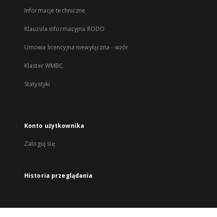
Informacje techniczne
Klauzula informacyjna RODO
Umowa licencyjna niewyłączna - wzór
Klaster WMBC
Statystyki
Konto użytkownika
Zaloguj się
Historia przeglądania