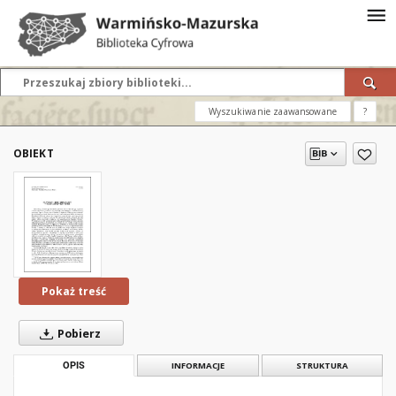
Wyszukiwanie zaawansowane
?
OBIEKT
Pokaż treść
Pobierz
OPIS
INFORMACJE
STRUKTURA