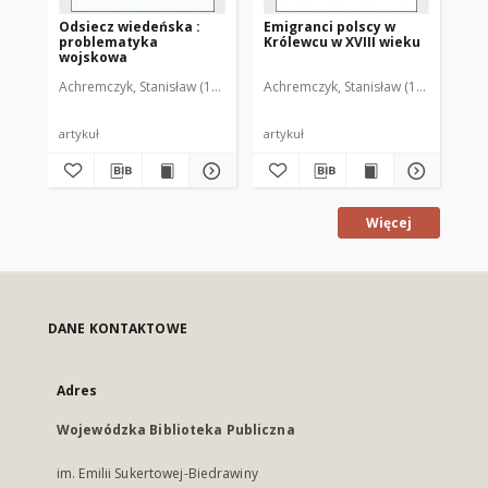
Odsiecz wiedeńska :
Emigranci polscy w
Mo
problematyka
Królewcu w XVIII wieku
ks
wojskowa
"H
Achremczyk, Stanisław (1951- )
Achremczyk, Stanisław (1951- )
Ach
artykuł
artykuł
art
Więcej
DANE KONTAKTOWE
Adres
Wojewódzka Biblioteka Publiczna
im. Emilii Sukertowej-Biedrawiny