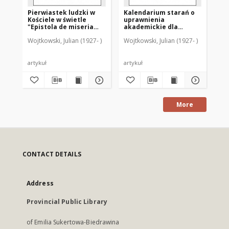
Pierwiastek ludzki w
Kalendarium starań o
"C
Kościele w świetle
uprawnienia
(†9
"Epistola de miseria
akademickie dla
w 
curatorum" (GW 9842-
Warmii po drugiej
dr
Wojtkowski, Julian (1927- )
Wojtkowski, Julian (1927- )
Woj
9366)
wojnie światowej
artykuł
artykuł
art
More
CONTACT DETAILS
Address
Provincial Public Library
of Emilia Sukertowa-Biedrawina