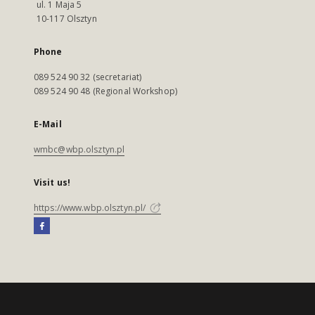
ul. 1 Maja 5
10-117 Olsztyn
Phone
089 524 90 32 (secretariat)
089 524 90 48 (Regional Workshop)
E-Mail
wmbc@wbp.olsztyn.pl
Visit us!
https://www.wbp.olsztyn.pl/