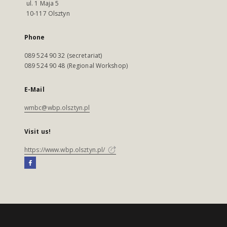
ul. 1 Maja 5
10-117 Olsztyn
Phone
089 524 90 32 (secretariat)
089 524 90 48 (Regional Workshop)
E-Mail
wmbc@wbp.olsztyn.pl
Visit us!
https://www.wbp.olsztyn.pl/