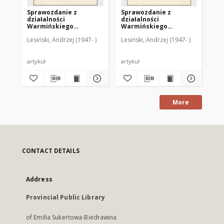
Sprawozdanie z
Sprawozdanie z
Sp
działalności
działalności
dz
Warmińskiego
Warmińskiego
Wa
Seminarium
Seminarium
Se
Lesiński, Andrzej (1947- )
Lesiński, Andrzej (1947- )
Les
Duchownego
Duchownego
Du
"Hosianum” w Olsztynie
"Hosianum” w Olsztynie
"H
za rok akademicki
za rok akademicki
ak
1985/1986
1986/1987
artykuł
artykuł
art
More
CONTACT DETAILS
Address
Provincial Public Library
of Emilia Sukertowa-Biedrawina