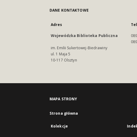
DANE KONTAKTOWE
Adres
Te
Wojewódzka Biblioteka Publiczna
089
089
im. Emilii Sukertowej-Biedrawiny
ul. 1 Maja 5
10-117 Olsztyn
MAPA STRONY
Strona główna
Kolekcje
Inde