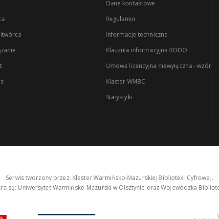
Dane kontaktowe
ca
Regulamin
łtwórca
Informacje techniczne
zanie
Klauzula informacyjna RODO
t
Umowa licencyjna niewyłączna - wzór
es
Klaster WMBC
Statystyki
Serwis tworzony przez: Klaster Warmińsko-Mazurskiej Biblioteki Cyfrowej.
tra są: Uniwersytet Warmińsko-Mazurski w Olsztynie oraz Wojewódzka Bibliote