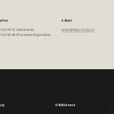
lefon
E-Mail
 524 90 32 (sekretariat)
wmbc@wbp.olsztyn.pl
 524 90 48 (Pracownia Regionalna)
ksy
O Bibliotece