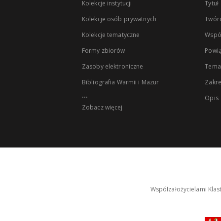
Kolekcje instytucji
Tytuł
Kolekcje osób prywatnych
Twór
Kolekcje tematyczne
Wspó
Formy zbiorów
Powią
Zasoby elektroniczne
Tema
Bibliografia Warmii i Mazur
Zakr
...
Opis
Zobacz więcej
Współzałożycielami Klas