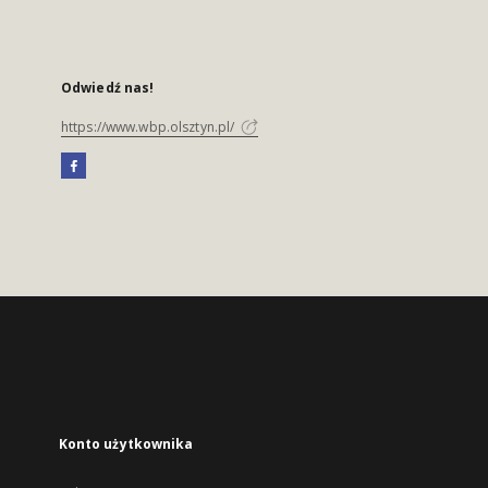
Odwiedź nas!
https://www.wbp.olsztyn.pl/
Konto użytkownika