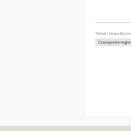
Temat i słowa klucz
Czasopisma regiona