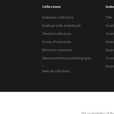
Collections
Inde
Institution collections
Title
Kolekcje osób prywatnych
Creat
Themed collections
Contr
Forms of resources
Relat
Electronic resources
Subje
Warmia and Mazury bibliography
Cove
...
Descr
View all collections
The co-founders of the