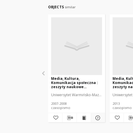
OBJECTS
similar
Media, Kultura,
Media, Kul
Komunikacja społeczna :
Komunikacj
zeszyty naukowe
zeszyty n
Instytutu Dziennikarstwa i
Instytutu 
Uniwersytet Warmińsko-Mazurski (Olsztyn). Instyt
Uniwersytet 
Komunikacji Społecznej
Komunikacj
UWM 3-4 (2007-2008)
UWM 9 (201
2007-2008
2013
czasopismo
czasopismo