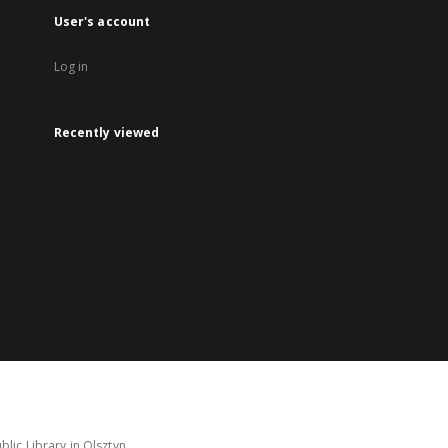
User's account
Log in
Recently viewed
lic Library in Olsztyn.