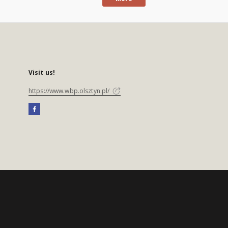
Visit us!
https://www.wbp.olsztyn.pl/