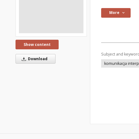
More
Show content
Subject and keywor
Download
komunikacja inter