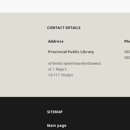
CONTACT DETAILS
Address
Ph
Provincial Public Library
089
089
of Emilia Sukertowa-Biedrawina
ul. 1 Maja 5
10-117 Olsztyn
SITEMAP
Main page