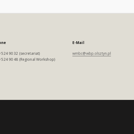
one
E-Mail
 524 90 32 (secretariat)
wmbc@wbp.olsztyn.pl
 524 90 48 (Regional Workshop)