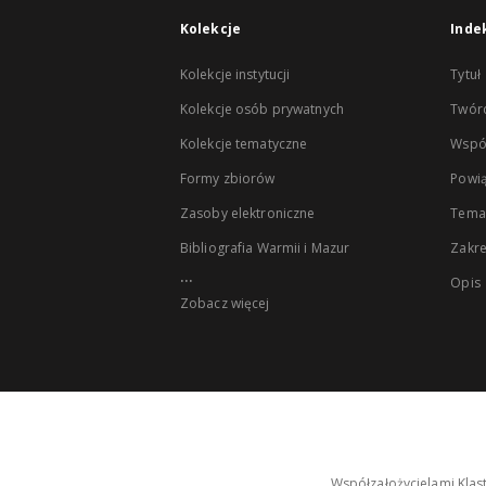
Kolekcje
Inde
Kolekcje instytucji
Tytuł
Kolekcje osób prywatnych
Twór
Kolekcje tematyczne
Wspó
Formy zbiorów
Powią
Zasoby elektroniczne
Tema
Bibliografia Warmii i Mazur
Zakr
...
Opis
Zobacz więcej
Współzałożycielami Klas