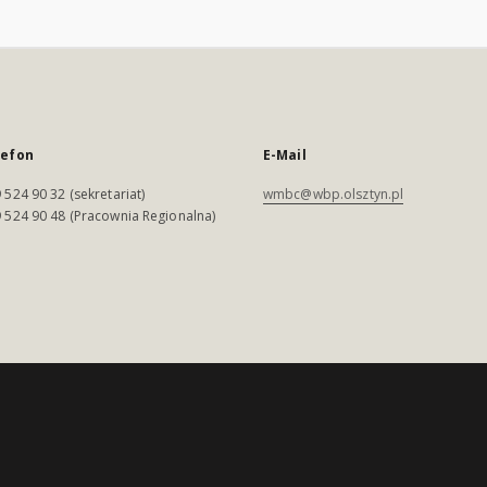
lefon
E-Mail
 524 90 32 (sekretariat)
wmbc@wbp.olsztyn.pl
 524 90 48 (Pracownia Regionalna)