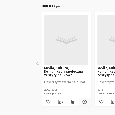
OBIEKTY
podobne
Media, Kultura,
Media, Kul
Komunikacja społeczna :
Komunikacj
zeszyty naukowe
zeszyty n
Instytutu Dziennikarstwa i
Instytutu 
Uniwersytet Warmińsko-Mazurski (Olsztyn). Instyt
Uniwersytet 
Komunikacji Społecznej
Komunikacj
UWM 3-4 (2007-2008)
UWM 9 (201
2007-2008
2013
czasopismo
czasopismo