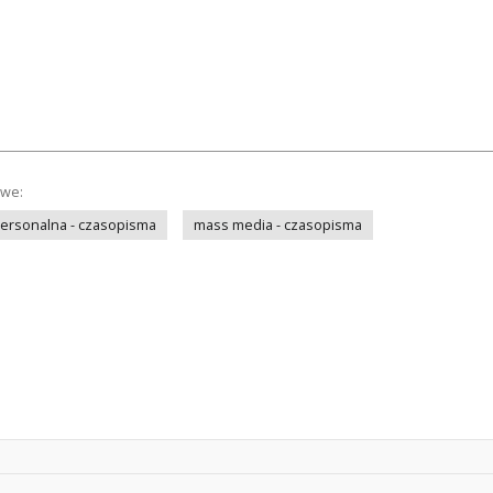
owe:
personalna - czasopisma
mass media - czasopisma