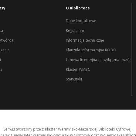
ksy
O Bibliotece
Dane kontaktowe
ca
Regulamin
łtwórca
Informacje techniczne
zanie
Klauzula informacyjna RODO
t
Umowa licencyjna niewyłączna - wzór
es
Klaster WMBC
Statystyki
Serwis tworzony przez: Klaster Warmińsko-Mazurskiej Biblioteki Cyfrowej.
tra są: Uniwersytet Warmińsko-Mazurski w Olsztynie oraz Wojewódzka Bibliote