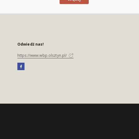
Odwiedź nas!
https://www.wbp.olsztyn.pl/