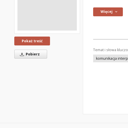
Więcej
Pokaż treść
Temat i słowa klucz
Pobierz
komunikacja inter