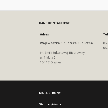
DANE KONTAKTOWE
Adres
Te
Wojewódzka Biblioteka Publiczna
089
089
im. Emilii Sukertowej-Biedrawiny
ul. 1 Maja 5
10-117 Olsztyn
MAPA STRONY
Strona główna