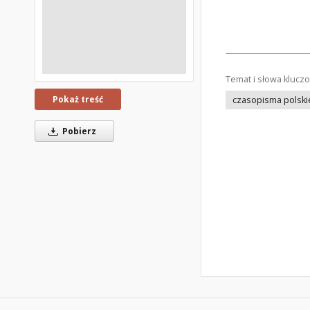
Temat i słowa klucz
Pokaż treść
czasopisma polski
Pobierz