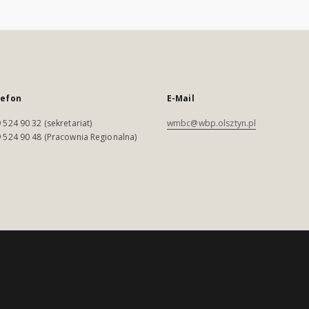
lefon
E-Mail
 524 90 32 (sekretariat)
wmbc@wbp.olsztyn.pl
 524 90 48 (Pracownia Regionalna)