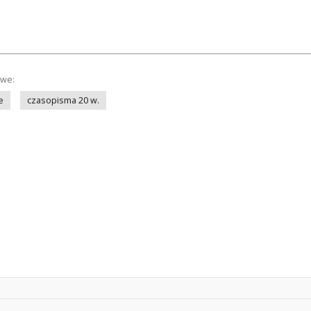
owe:
e
czasopisma 20 w.