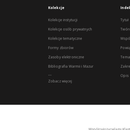
Kolekcje
Inde
Kolekcje instytucji
Tytuł
Kolekcje osób prywatnych
Twór
Kolekcje tematyczne
Wspó
Formy zbiorów
Powią
Zasoby elektroniczne
Tema
Bibliografia Warmii i Mazur
Zakr
...
Opis
Zobacz więcej
Współzałożycielami Klas