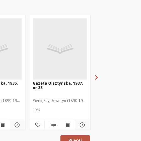
ka. 1935,
Gazeta Olsztyńska. 1937,
Gazeta Olsztyńska. 1
nr 33
nr 17
 (1899-1975). Red.
Pieniężny, Seweryn (1890-1940). Red.
Jankowski, Wacław (1899
1937
1936
Więcej