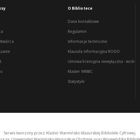
ksy
O Bibliotece
Dane kontaktowe
ca
Regulamin
łtwórca
Informacje techniczne
zanie
Klauzula informacyjna RODO
t
Umowa licencyjna niewyłączna - wzór
es
Klaster WMBC
Statystyki
Serwis tworzony przez: Klaster Warmińsko-Mazurskiej Biblioteki Cyfrowej.
tra są: Uniwersytet Warmińsko-Mazurski w Olsztynie oraz Wojewódzka Bibliote