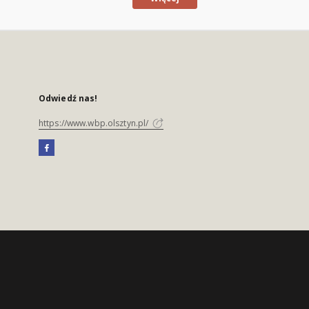
Odwiedź nas!
https://www.wbp.olsztyn.pl/