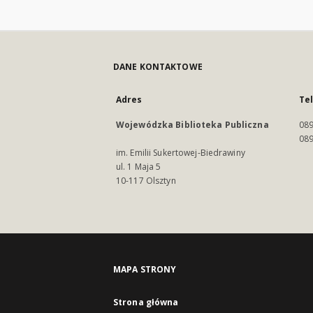
DANE KONTAKTOWE
Adres
Te
Wojewódzka Biblioteka Publiczna
089
089
im. Emilii Sukertowej-Biedrawiny
ul. 1 Maja 5
10-117 Olsztyn
MAPA STRONY
Strona główna