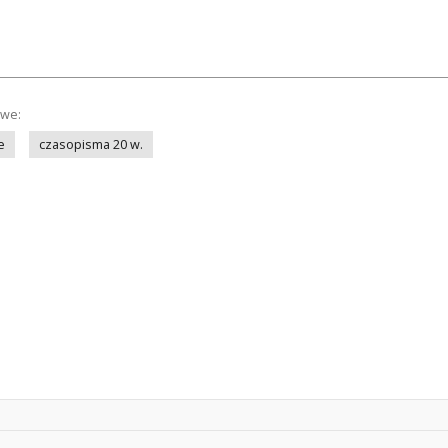
owe:
e
czasopisma 20 w.