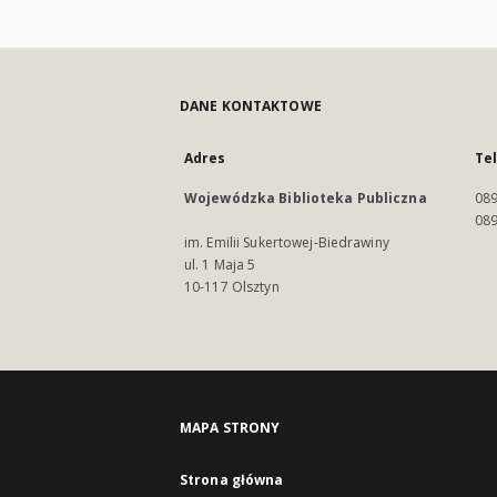
DANE KONTAKTOWE
Adres
Te
Wojewódzka Biblioteka Publiczna
089
089
im. Emilii Sukertowej-Biedrawiny
ul. 1 Maja 5
10-117 Olsztyn
MAPA STRONY
Strona główna