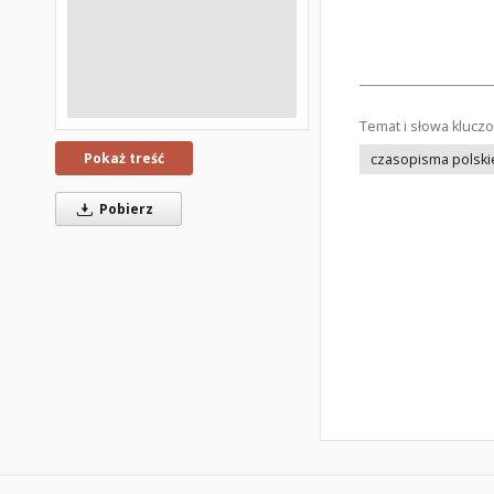
Temat i słowa klucz
Pokaż treść
czasopisma polski
Pobierz