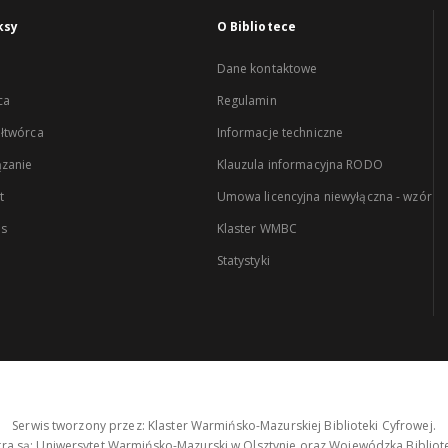
ksy
O Bibliotece
Dane kontaktowe
ca
Regulamin
łtwórca
Informacje techniczne
zanie
Klauzula informacyjna RODO
t
Umowa licencyjna niewyłączna - wzór
es
Klaster WMBC
Statystyki
Serwis tworzony przez: Klaster Warmińsko-Mazurskiej Biblioteki Cyfrowej.
tra są: Uniwersytet Warmińsko-Mazurski w Olsztynie oraz Wojewódzka Bibliote