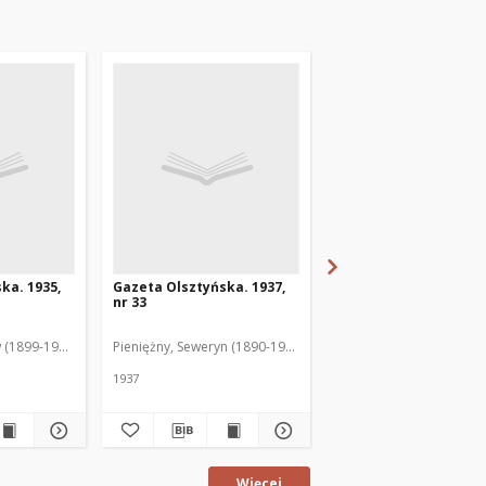
ka. 1935,
Gazeta Olsztyńska. 1937,
Gazeta Olsztyńska. 1
nr 33
nr 17
 (1899-1975). Red.
Pieniężny, Seweryn (1890-1940). Red.
Jankowski, Wacław (1899
1937
1936
Więcej