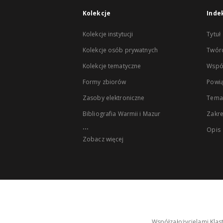
Kolekcje
Inde
Kolekcje instytucji
Tytuł
Kolekcje osób prywatnych
Twór
Kolekcje tematyczne
Wspó
Formy zbiorów
Powią
Zasoby elektroniczne
Tema
Bibliografia Warmii i Mazur
Zakr
...
Opis
Zobacz więcej
Współzałożycielami Klas