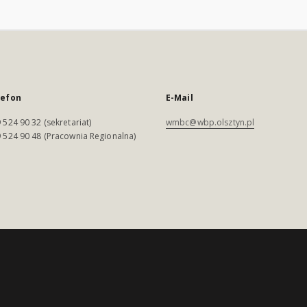
lefon
E-Mail
 524 90 32 (sekretariat)
wmbc@wbp.olsztyn.pl
 524 90 48 (Pracownia Regionalna)