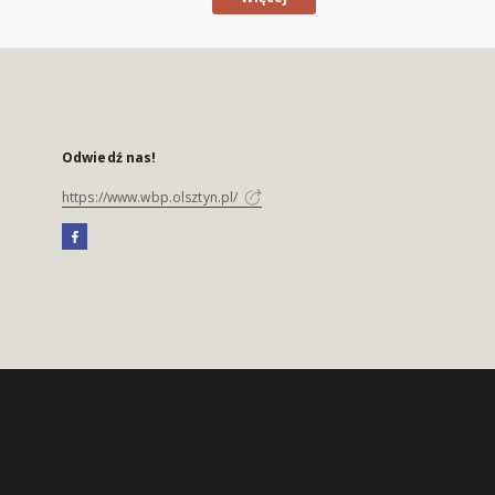
Odwiedź nas!
https://www.wbp.olsztyn.pl/