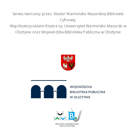
Serwis tworzony przez: Klaster Warmińsko-Mazurskiej Biblioteki
Cyfrowej.
Współzałożycielami Klastra są: Uniwersytet Warmińsko-Mazurski w
Olsztynie oraz Wojewódzka Biblioteka Publiczna w Olsztynie