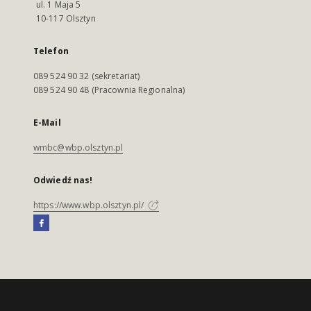
ul. 1 Maja 5
10-117 Olsztyn
Telefon
089 524 90 32 (sekretariat)
089 524 90 48 (Pracownia Regionalna)
E-Mail
wmbc@wbp.olsztyn.pl
Odwiedź nas!
https://www.wbp.olsztyn.pl/