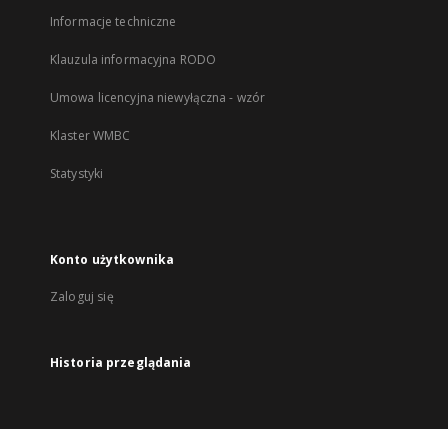
Informacje techniczne
Klauzula informacyjna RODO
Umowa licencyjna niewyłączna - wzór
Klaster WMBC
Statystyki
Konto użytkownika
Zaloguj się
Historia przeglądania