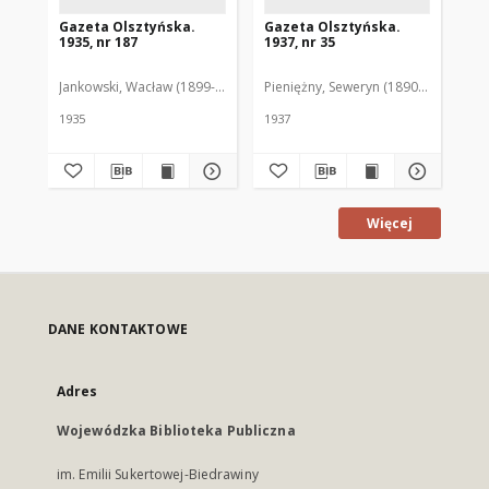
Gazeta Olsztyńska.
Gazeta Olsztyńska.
Ga
1935, nr 187
1937, nr 35
193
Jankowski, Wacław (1899-1975). Red.
Pieniężny, Seweryn (1890-1940). Red
Jan
1935
1937
193
Więcej
DANE KONTAKTOWE
Adres
Wojewódzka Biblioteka Publiczna
im. Emilii Sukertowej-Biedrawiny