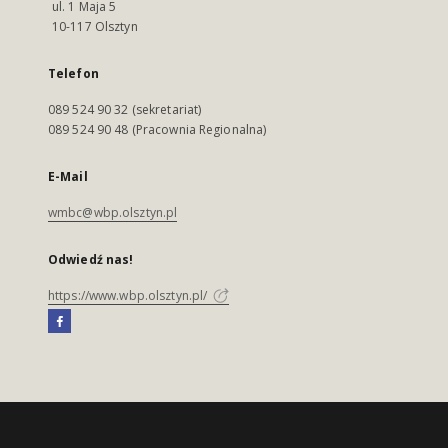
ul. 1 Maja 5
10-117 Olsztyn
Telefon
089 524 90 32 (sekretariat)
089 524 90 48 (Pracownia Regionalna)
E-Mail
wmbc@wbp.olsztyn.pl
Odwiedź nas!
https://www.wbp.olsztyn.pl/