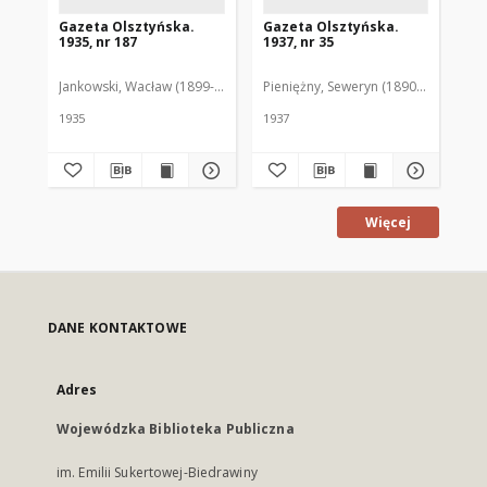
Gazeta Olsztyńska.
Gazeta Olsztyńska.
Ga
1935, nr 187
1937, nr 35
193
Jankowski, Wacław (1899-1975). Red.
Pieniężny, Seweryn (1890-1940). Red
Jan
1935
1937
193
Więcej
DANE KONTAKTOWE
Adres
Wojewódzka Biblioteka Publiczna
im. Emilii Sukertowej-Biedrawiny