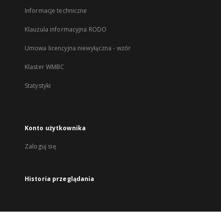
Informacje techniczne
Klauzula informacyjna RODO
Umowa licencyjna niewyłączna - wzór
Klaster WMBC
Statystyki
Konto użytkownika
Zaloguj się
Historia przeglądania