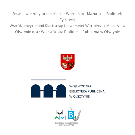
Serwis tworzony przez: Klaster Warmińsko-Mazurskiej Biblioteki
Cyfrowej.
Współzałożycielami Klastra są: Uniwersytet Warmińsko-Mazurski w
Olsztynie oraz Wojewódzka Biblioteka Publiczna w Olsztynie