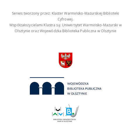
Serwis tworzony przez: Klaster Warmińsko-Mazurskiej Biblioteki
Cyfrowej.
Współzałożycielami Klastra są: Uniwersytet Warmińsko-Mazurski w
Olsztynie oraz Wojewódzka Biblioteka Publiczna w Olsztynie