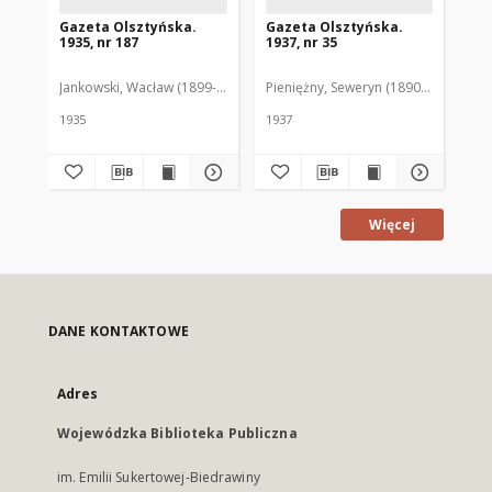
Gazeta Olsztyńska.
Gazeta Olsztyńska.
Ga
1935, nr 187
1937, nr 35
193
Jankowski, Wacław (1899-1975). Red.
Pieniężny, Seweryn (1890-1940). Red
Jan
1935
1937
193
Więcej
DANE KONTAKTOWE
Adres
Wojewódzka Biblioteka Publiczna
im. Emilii Sukertowej-Biedrawiny