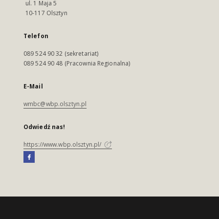
ul. 1 Maja 5
10-117 Olsztyn
Telefon
089 524 90 32 (sekretariat)
089 524 90 48 (Pracownia Regionalna)
E-Mail
wmbc@wbp.olsztyn.pl
Odwiedź nas!
https://www.wbp.olsztyn.pl/