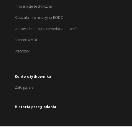
Informacje techniczne
Klauzula informacyjna RODO
Umowa licencyjna niewyłączna - wzór
Klaster WMBC
Statystyki
Konto użytkownika
Zaloguj się
Historia przeglądania