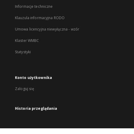
Informacje techniczne
Klauzula informacyjna RODO
Umowa licencyjna niewyłączna - wzór
Klaster WMBC
Statystyki
Konto użytkownika
Zaloguj się
Historia przeglądania