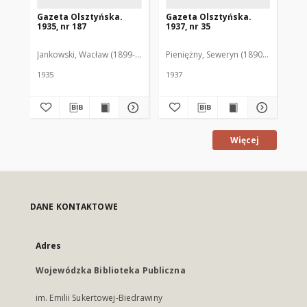
Gazeta Olsztyńska.
Gazeta Olsztyńska.
Ga
1935, nr 187
1937, nr 35
193
Jankowski, Wacław (1899-1975). Red.
Pieniężny, Seweryn (1890-1940). Red
Jan
1935
1937
193
Więcej
DANE KONTAKTOWE
Adres
Wojewódzka Biblioteka Publiczna
im. Emilii Sukertowej-Biedrawiny