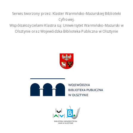
Serwis tworzony przez: Klaster Warmińsko-Mazurskiej Biblioteki
Cyfrowej.
Współzałożycielami Klastra są: Uniwersytet Warmińsko-Mazurski w
Olsztynie oraz Wojewódzka Biblioteka Publiczna w Olsztynie