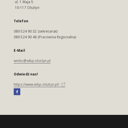
ul. 1 Maja 5
10-117 Olsztyn
Telefon
089 524 90 32 (sekretariat)
089 524 90 48 (Pracownia Regionalna)
E-Mail
wmbc@wbp.olsztyn.pl
Odwiedź nas!
https://www.wbp.olsztyn.pl/