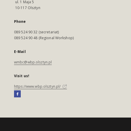
ul. 1 Maja 5
10-117 Olsztyn
Phone
089 524 90 32 (secretariat)
089 524 90 48 (Regional Workshop)
E-Mail
wmbc@wbp.olsztyn.pl
Visit us!
https://www.wbp.olsztyn.pl/