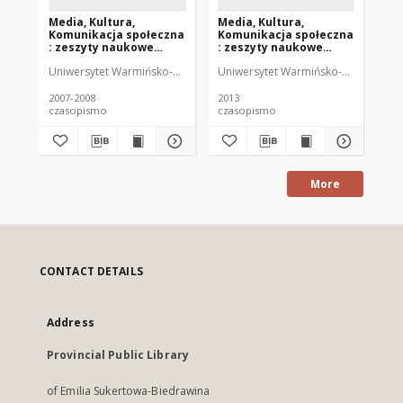
Media, Kultura,
Media, Kultura,
Me
Komunikacja społeczna
Komunikacja społeczna
Ko
: zeszyty naukowe
: zeszyty naukowe
: 
Instytutu
Instytutu
In
Uniwersytet Warmińsko-Mazurski (Olsztyn). Instytut Dziennikarstwa i 
Uniwersytet Warmińsko-Mazurski (Ols
Uni
Dziennikarstwa i
Dziennikarstwa i
Dz
Komunikacji Społecznej
Komunikacji Społecznej
Ko
UWM 3-4 (2007-2008)
UWM 9 (2013)
UW
2007-2008
2013
201
czasopismo
czasopismo
cz
More
CONTACT DETAILS
Address
Provincial Public Library
of Emilia Sukertowa-Biedrawina