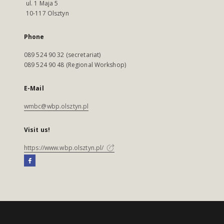
ul. 1 Maja 5
10-117 Olsztyn
Phone
089 524 90 32 (secretariat)
089 524 90 48 (Regional Workshop)
E-Mail
wmbc@wbp.olsztyn.pl
Visit us!
https://www.wbp.olsztyn.pl/