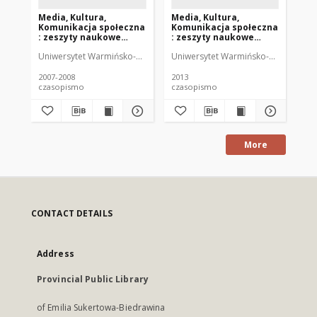
Media, Kultura,
Media, Kultura,
Me
Komunikacja społeczna
Komunikacja społeczna
Ko
: zeszyty naukowe
: zeszyty naukowe
: 
Instytutu
Instytutu
In
Uniwersytet Warmińsko-Mazurski (Olsztyn). Instytut Dziennikarstwa i 
Uniwersytet Warmińsko-Mazurski (Ols
Uni
Dziennikarstwa i
Dziennikarstwa i
Dz
Komunikacji Społecznej
Komunikacji Społecznej
Ko
UWM 3-4 (2007-2008)
UWM 9 (2013)
UW
2007-2008
2013
201
czasopismo
czasopismo
cz
More
CONTACT DETAILS
Address
Provincial Public Library
of Emilia Sukertowa-Biedrawina