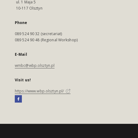
ul. 1 Maja 5
10-117 Olsztyn
Phone
089 524 90 32 (secretariat)
089 524 90 48 (Regional Workshop)
E-Mail
wmbc@wbp.olsztyn.pl
Visit us!
https://www.wbp.olsztyn.pl/