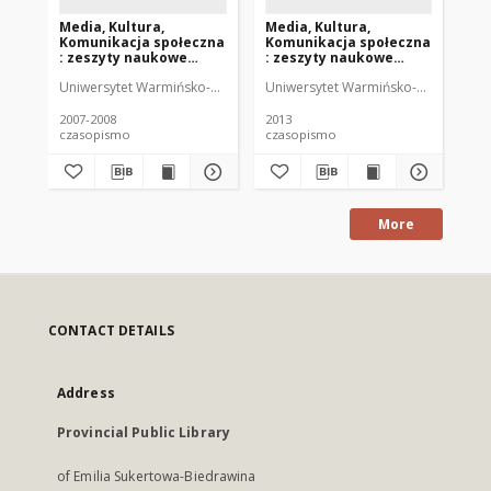
Media, Kultura,
Media, Kultura,
Me
Komunikacja społeczna
Komunikacja społeczna
Ko
: zeszyty naukowe
: zeszyty naukowe
: 
Instytutu
Instytutu
In
Uniwersytet Warmińsko-Mazurski (Olsztyn). Instytut Dziennikarstwa i 
Uniwersytet Warmińsko-Mazurski (Ols
Uni
Dziennikarstwa i
Dziennikarstwa i
Dz
Komunikacji Społecznej
Komunikacji Społecznej
Ko
UWM 3-4 (2007-2008)
UWM 9 (2013)
UW
2007-2008
2013
201
czasopismo
czasopismo
cz
More
CONTACT DETAILS
Address
Provincial Public Library
of Emilia Sukertowa-Biedrawina