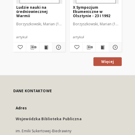
Ludzie nauki na
X Sympozjum
XI
średniowiecznej
Ekumeniczne w
Ek
Warmii
Olsztynie - 23 I 1992
Ols
Borzyszkowski, Marian (1936-2001)
Borzyszkowski, Marian (1936-2001)
Bor
artykuł
artykuł
art
Więcej
DANE KONTAKTOWE
Adres
Wojewódzka Biblioteka Publiczna
im. Emilii Sukertowej-Biedrawiny