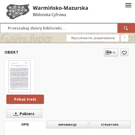
Wyszukiwanie zaawansowane
?
OBIEKT
Pokaż treść
Pobierz
OPIS
INFORMACJE
STRUKTURA