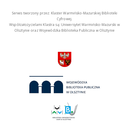
Serwis tworzony przez: Klaster Warmińsko-Mazurskiej Biblioteki
Cyfrowej.
Współzałożycielami Klastra są: Uniwersytet Warmińsko-Mazurski w
Olsztynie oraz Wojewódzka Biblioteka Publiczna w Olsztynie