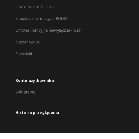
Informacje techniczne
Klauzula informacyjna RODO
Umowa licencyjna niewyłączna - wzór
Klaster WMBC
Statystyki
Konto użytkownika
Zaloguj się
Historia przeglądania