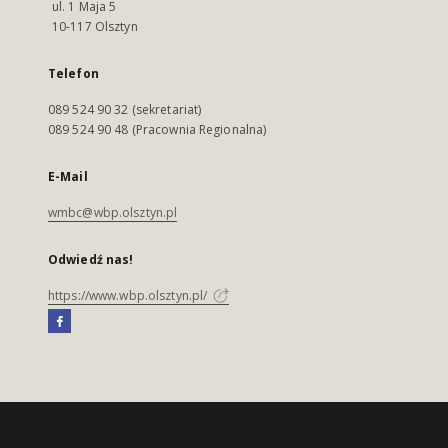
ul. 1 Maja 5
10-117 Olsztyn
Telefon
089 524 90 32 (sekretariat)
089 524 90 48 (Pracownia Regionalna)
E-Mail
wmbc@wbp.olsztyn.pl
Odwiedź nas!
https://www.wbp.olsztyn.pl/