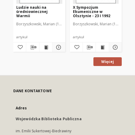
Ludzie nauki na
X Sympozjum
XI
średniowiecznej
Ekumeniczne w
Ek
Warmii
Olsztynie - 23 I 1992
Ols
Borzyszkowski, Marian (1936-2001)
Borzyszkowski, Marian (1936-2001)
Bor
artykuł
artykuł
art
Więcej
DANE KONTAKTOWE
Adres
Wojewódzka Biblioteka Publiczna
im. Emilii Sukertowej-Biedrawiny