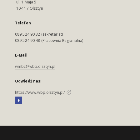
ul. 1 Maja 5
10-117 Olsztyn
Telefon
089 524 90 32 (sekretariat)
089 524 90 48 (Pracownia Regionalna)
E-Mail
wmbc@wbp.olsztyn.pl
Odwiedź nas!
https://www.wbp.olsztyn.pl/