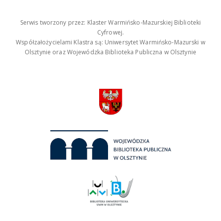
Serwis tworzony przez: Klaster Warmińsko-Mazurskiej Biblioteki
Cyfrowej.
Współzałożycielami Klastra są: Uniwersytet Warmińsko-Mazurski w
Olsztynie oraz Wojewódzka Biblioteka Publiczna w Olsztynie