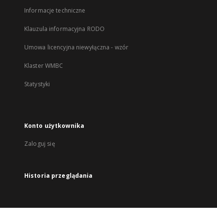
Informacje techniczne
Klauzula informacyjna RODO
Umowa licencyjna niewyłączna - wzór
Klaster WMBC
Statystyki
Konto użytkownika
Zaloguj się
Historia przeglądania