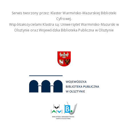
Serwis tworzony przez: Klaster Warmińsko-Mazurskiej Biblioteki
Cyfrowej.
Współzałożycielami Klastra są: Uniwersytet Warmińsko-Mazurski w
Olsztynie oraz Wojewódzka Biblioteka Publiczna w Olsztynie