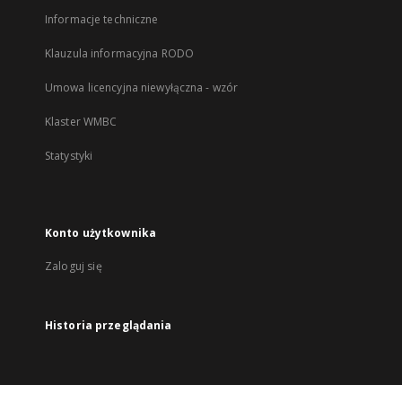
Informacje techniczne
Klauzula informacyjna RODO
Umowa licencyjna niewyłączna - wzór
Klaster WMBC
Statystyki
Konto użytkownika
Zaloguj się
Historia przeglądania