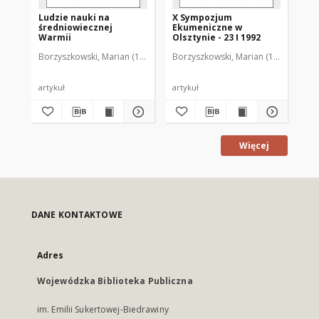
Ludzie nauki na
X Sympozjum
XI
średniowiecznej
Ekumeniczne w
Ek
Warmii
Olsztynie - 23 I 1992
Ols
Borzyszkowski, Marian (1936-2001)
Borzyszkowski, Marian (1936-2001)
Bor
artykuł
artykuł
art
Więcej
DANE KONTAKTOWE
Adres
Wojewódzka Biblioteka Publiczna
im. Emilii Sukertowej-Biedrawiny