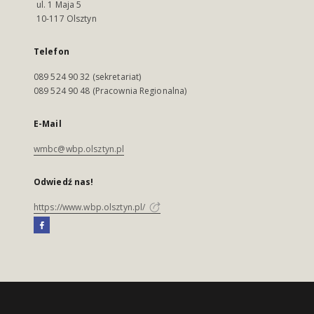
ul. 1 Maja 5
10-117 Olsztyn
Telefon
089 524 90 32 (sekretariat)
089 524 90 48 (Pracownia Regionalna)
E-Mail
wmbc@wbp.olsztyn.pl
Odwiedź nas!
https://www.wbp.olsztyn.pl/