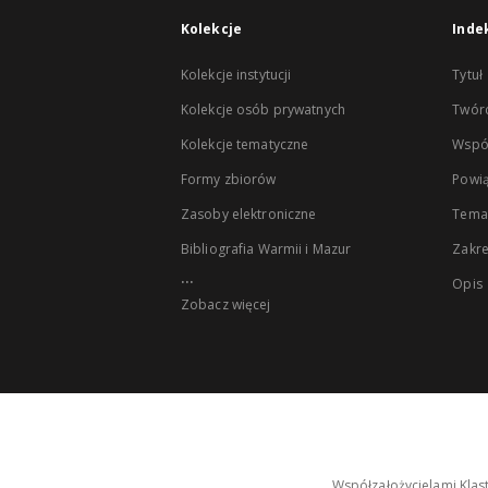
Kolekcje
Inde
Kolekcje instytucji
Tytuł
Kolekcje osób prywatnych
Twór
Kolekcje tematyczne
Wspó
Formy zbiorów
Powią
Zasoby elektroniczne
Tema
Bibliografia Warmii i Mazur
Zakr
...
Opis
Zobacz więcej
Współzałożycielami Klas