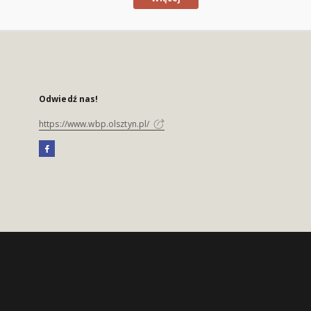
Odwiedź nas!
https://www.wbp.olsztyn.pl/