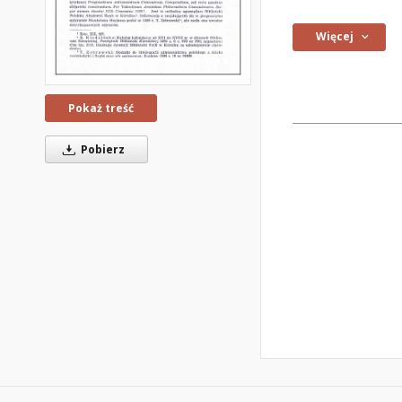
Więcej
Pokaż treść
Pobierz