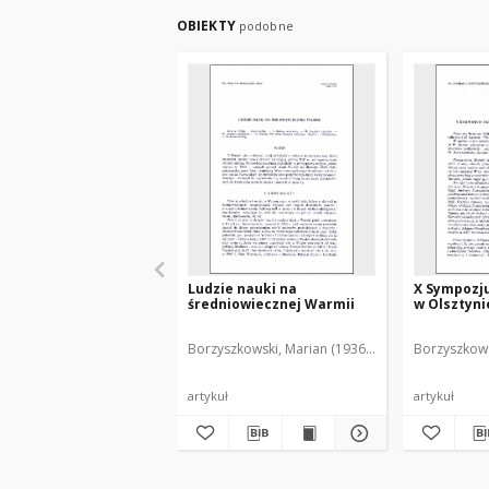
OBIEKTY
podobne
Ludzie nauki na
X Sympozj
średniowiecznej Warmii
w Olsztynie
Borzyszkowski, Marian (1936-2001)
Borzyszkows
artykuł
artykuł