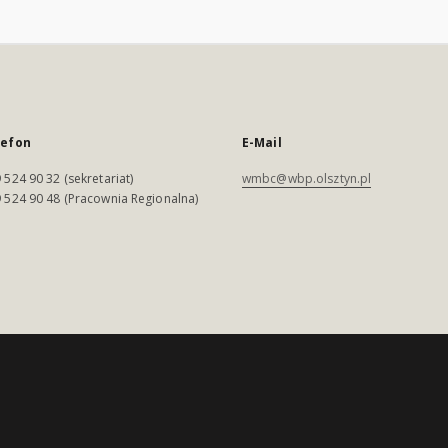
lefon
E-Mail
 524 90 32 (sekretariat)
wmbc@wbp.olsztyn.pl
 524 90 48 (Pracownia Regionalna)