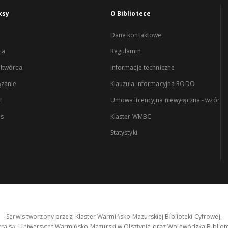
ksy
O Bibliotece
Dane kontaktowe
ca
Regulamin
łtwórca
Informacje techniczne
zanie
Klauzula informacyjna RODO
t
Umowa licencyjna niewyłączna - wzór
es
Klaster WMBC
Statystyki
Serwis tworzony przez: Klaster Warmińsko-Mazurskiej Biblioteki Cyfrowej.
tra są: Uniwersytet Warmińsko-Mazurski w Olsztynie oraz Wojewódzka Bibliote