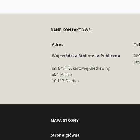
DANE KONTAKTOWE
Adres
Te
Wojewódzka Biblioteka Publiczna
089
089
im. Emilii Sukertowej-Biedrawiny
ul. 1 Maja 5
10-117 Olsztyn
MAPA STRONY
Strona główna