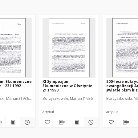
um Ekumeniczne
XI Sympozjum
500-lecie odkryc
 - 23 I 1992
Ekumeniczne w Olsztynie -
ewangelizacji A
21 I 1993
świetle pism bi
Dantyszka i ksi
ki, Marian (1936-2001)
Borzyszkowski, Marian (1936-2001)
Borzyszkowski, Ma
Seminarium Du
w Olsztynie : uw
marginesie wys
bibliotecznej
artykuł
artykuł