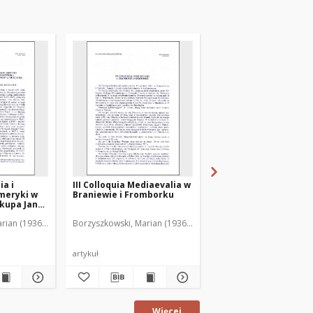
ia i
III Colloquia Mediaevalia w
Wystawa "Gietrzwałd
meryki w
Braniewie i Fromborku
1877-1977"
skupa Jana
ęgozbioru
rian (1936-2001)
Borzyszkowski, Marian (1936-2001)
Borzyszkowski, Marian 
chownego
agi na
tawy
artykuł
artykuł
Więcej