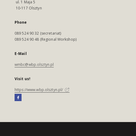
ul. 1 Maja 5
10-117 Olsztyn
Phone
089 524 90 32 (secretariat)
089 524 90 48 (Regional Workshop)
E-Mail
wmbc@wbp.olsztyn.pl
Visit us!
https://www.wbp.olsztyn.pl/