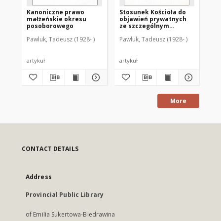
Kanoniczne prawo
Stosunek Kościoła do
Z 
małżeńskie okresu
objawień prywatnych
ro
posoborowego
ze szczególnym
ma
uwzględnieniem
Pawluk, Tadeusz (1928- )
Pawluk, Tadeusz (1928- )
Paw
wydarzeń
gietrzwałdzkich
artykuł
artykuł
art
More
CONTACT DETAILS
Address
Provincial Public Library
of Emilia Sukertowa-Biedrawina