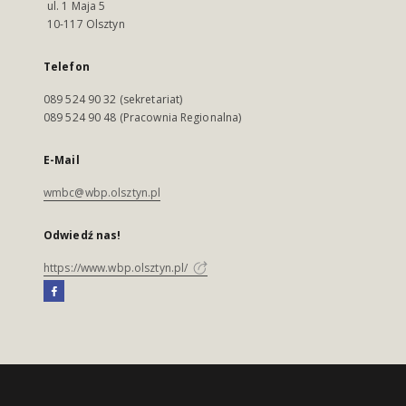
ul. 1 Maja 5
10-117 Olsztyn
Telefon
089 524 90 32 (sekretariat)
089 524 90 48 (Pracownia Regionalna)
E-Mail
wmbc@wbp.olsztyn.pl
Odwiedź nas!
https://www.wbp.olsztyn.pl/