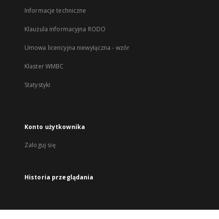
Informacje techniczne
Klauzula informacyjna RODO
Umowa licencyjna niewyłączna - wzór
Klaster WMBC
Statystyki
Konto użytkownika
Zaloguj się
Historia przeglądania