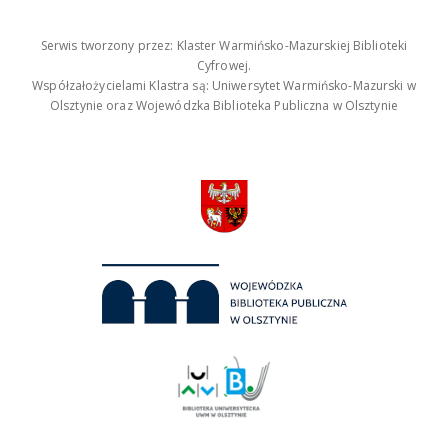
Serwis tworzony przez: Klaster Warmińsko-Mazurskiej Biblioteki
Cyfrowej.
Współzałożycielami Klastra są: Uniwersytet Warmińsko-Mazurski w
Olsztynie oraz Wojewódzka Biblioteka Publiczna w Olsztynie