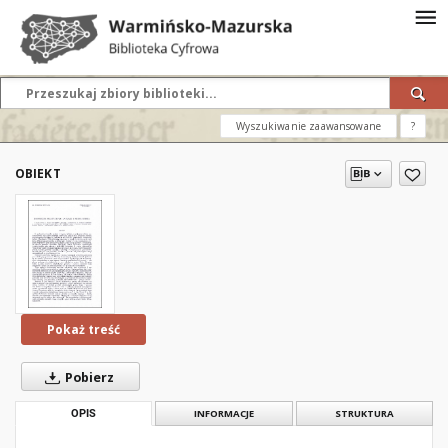
Wyszukiwanie zaawansowane
?
OBIEKT
Pokaż treść
Pobierz
OPIS
INFORMACJE
STRUKTURA