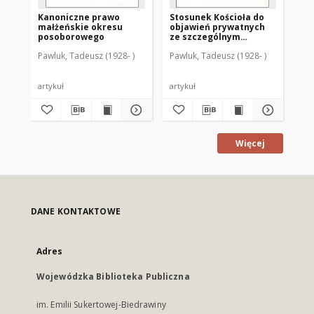
Kanoniczne prawo
Stosunek Kościoła do
Z 
małżeńskie okresu
objawień prywatnych
ro
posoborowego
ze szczególnym
ma
uwzględnieniem
Pawluk, Tadeusz (1928- )
Pawluk, Tadeusz (1928- )
Paw
wydarzeń
gietrzwałdzkich
artykuł
artykuł
art
Więcej
DANE KONTAKTOWE
Adres
Wojewódzka Biblioteka Publiczna
im. Emilii Sukertowej-Biedrawiny