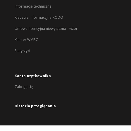
Informacje techniczne
Klauzula informacyjna RODO
Umowa licencyjna niewyłączna - wzór
Klaster WMBC
Statystyki
Konto użytkownika
Zaloguj się
Historia przeglądania