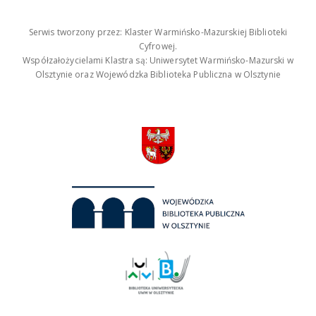
Serwis tworzony przez: Klaster Warmińsko-Mazurskiej Biblioteki
Cyfrowej.
Współzałożycielami Klastra są: Uniwersytet Warmińsko-Mazurski w
Olsztynie oraz Wojewódzka Biblioteka Publiczna w Olsztynie