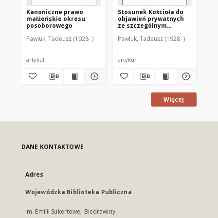
Kanoniczne prawo
Stosunek Kościoła do
Ka
małżeńskie okresu
objawień prywatnych
pr
posoborowego
ze szczególnym
i z
uwzględnieniem
Pawluk, Tadeusz (1928- )
Pawluk, Tadeusz (1928- )
Paw
wydarzeń
gietrzwałdzkich
artykuł
artykuł
art
Więcej
DANE KONTAKTOWE
Adres
Wojewódzka Biblioteka Publiczna
im. Emilii Sukertowej-Biedrawiny