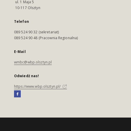
ul. 1 Maja 5
10-117 Olsztyn
Telefon
089 524 90 32 (sekretariat)
089 524 90 48 (Pracownia Regionalna)
E-Mail
wmbc@wbp.olsztyn.pl
Odwiedź nas!
https://www.wbp.olsztyn.pl/