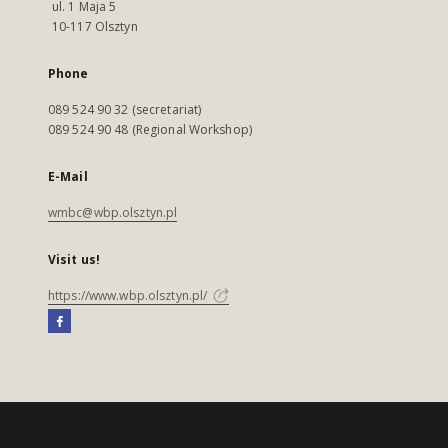
ul. 1 Maja 5
10-117 Olsztyn
Phone
089 524 90 32 (secretariat)
089 524 90 48 (Regional Workshop)
E-Mail
wmbc@wbp.olsztyn.pl
Visit us!
https://www.wbp.olsztyn.pl/