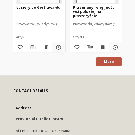
Łosiery do Gietrzwałdu
Przemiany religijności
Z 
wsi polskiej na
ide
płaszczyźnie
po
ogólnonarodowej i
Piwowarski, Władysław (1929-2001)
Piwowarski, Władysław (1929-2001)
Piw
codziennej
artykuł
artykuł
art
More
CONTACT DETAILS
Address
Provincial Public Library
of Emilia Sukertowa-Biedrawina