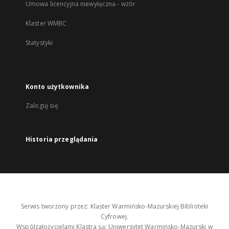
Umowa licencyjna niewyłączna - wzór
Klaster WMBC
Statystyki
Konto użytkownika
Zaloguj się
Historia przeglądania
Serwis tworzony przez: Klaster Warmińsko-Mazurskiej Biblioteki
Cyfrowej.
Współzałożycielami Klastra są: Uniwersytet Warmińsko-Mazurski w