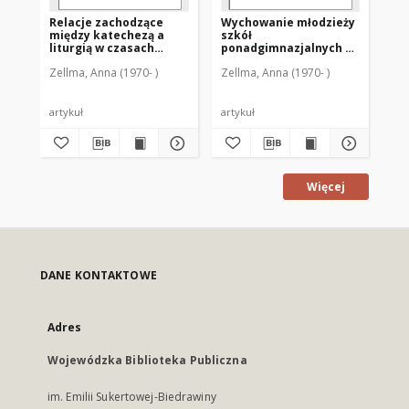
Relacje zachodzące
Wychowanie młodzieży
Cz
między katechezą a
szkół
mł
liturgią w czasach
ponadgimnazjalnych do
do
katechumenatu
życia w rodzinie :
ka
Zellma, Anna (1970- )
Zellma, Anna (1970- )
Zel
wczesnochrześcijańskiego
perspektywa
sz
katechetyczna
po
artykuł
artykuł
art
Więcej
DANE KONTAKTOWE
Adres
Wojewódzka Biblioteka Publiczna
im. Emilii Sukertowej-Biedrawiny