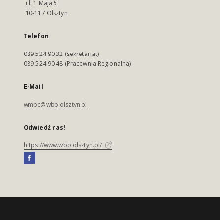
ul. 1 Maja 5
10-117 Olsztyn
Telefon
089 524 90 32 (sekretariat)
089 524 90 48 (Pracownia Regionalna)
E-Mail
wmbc@wbp.olsztyn.pl
Odwiedź nas!
https://www.wbp.olsztyn.pl/