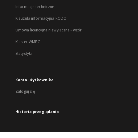
Informacje techniczne
Klauzula informacyjna RODO
Umowa licencyjna niewyłączna - wzór
Klaster WMBC
Statystyki
Konto użytkownika
Zaloguj się
Historia przeglądania