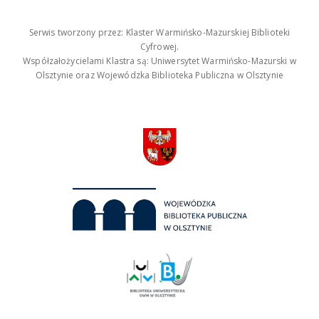
Serwis tworzony przez: Klaster Warmińsko-Mazurskiej Biblioteki
Cyfrowej.
Współzałożycielami Klastra są: Uniwersytet Warmińsko-Mazurski w
Olsztynie oraz Wojewódzka Biblioteka Publiczna w Olsztynie