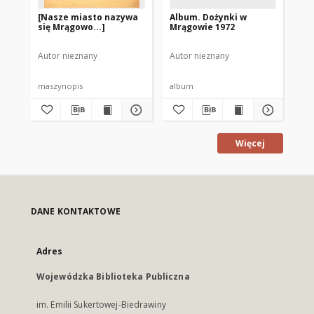
[Nasze miasto nazywa
Album. Dożynki w
Al
się Mrągowo...]
Mrągowie 1972
Ol
19
Autor nieznany
Autor nieznany
Aut
maszynopis
album
al
Więcej
DANE KONTAKTOWE
Adres
Wojewódzka Biblioteka Publiczna
im. Emilii Sukertowej-Biedrawiny