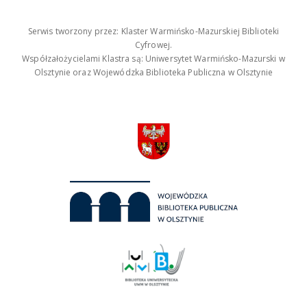
Serwis tworzony przez: Klaster Warmińsko-Mazurskiej Biblioteki
Cyfrowej.
Współzałożycielami Klastra są: Uniwersytet Warmińsko-Mazurski w
Olsztynie oraz Wojewódzka Biblioteka Publiczna w Olsztynie