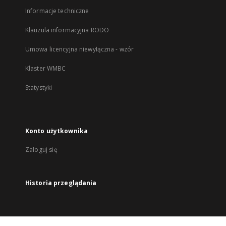
Informacje techniczne
Klauzula informacyjna RODO
Umowa licencyjna niewyłączna - wzór
Klaster WMBC
Statystyki
Konto użytkownika
Zaloguj się
Historia przeglądania