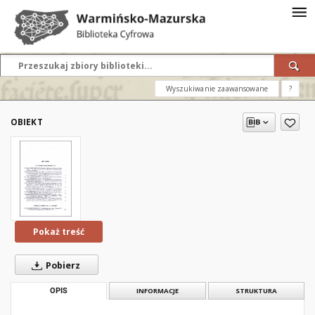
Wyszukiwanie zaawansowane
?
OBIEKT
Pokaż treść
Pobierz
OPIS
INFORMACJE
STRUKTURA