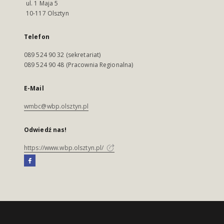
ul. 1 Maja 5
10-117 Olsztyn
Telefon
089 524 90 32 (sekretariat)
089 524 90 48 (Pracownia Regionalna)
E-Mail
wmbc@wbp.olsztyn.pl
Odwiedź nas!
https://www.wbp.olsztyn.pl/