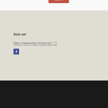
Visit us!
https://www.wbp.olsztyn.pl/