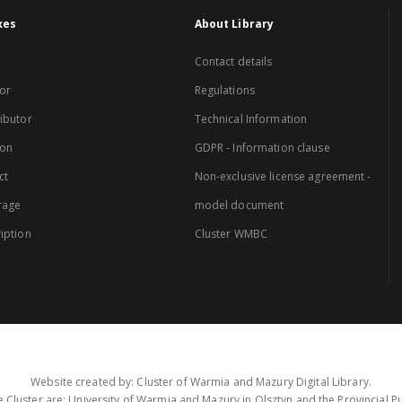
xes
About Library
Contact details
or
Regulations
ibutor
Technical Information
ion
GDPR - Information clause
ct
Non-exclusive license agreement -
rage
model document
iption
Cluster WMBC
Website created by: Cluster of Warmia and Mazury Digital Library.
 Cluster are: University of Warmia and Mazury in Olsztyn and the Provincial Pub