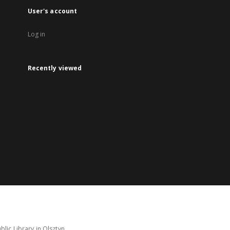
User's account
Log in
Recently viewed
lic Library in Olsztyn.