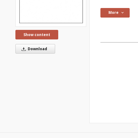
More
Show content
Download