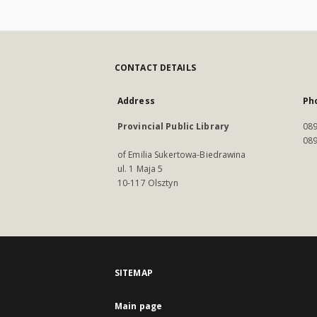
CONTACT DETAILS
Address
Ph
Provincial Public Library
089
089
of Emilia Sukertowa-Biedrawina
ul. 1 Maja 5
10-117 Olsztyn
SITEMAP
Main page