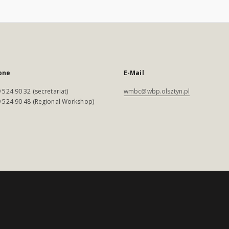
one
E-Mail
 524 90 32 (secretariat)
wmbc@wbp.olsztyn.pl
 524 90 48 (Regional Workshop)