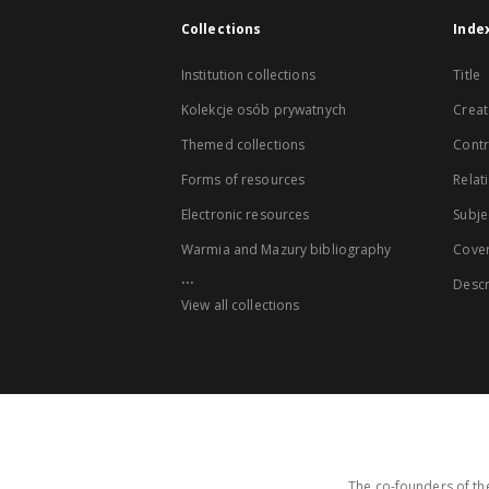
Collections
Inde
Institution collections
Title
Kolekcje osób prywatnych
Creat
Themed collections
Contr
Forms of resources
Relat
Electronic resources
Subje
Warmia and Mazury bibliography
Cove
...
Descr
View all collections
The co-founders of the