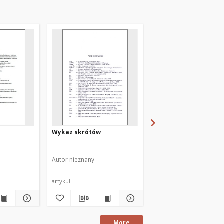
Wykaz skrótów
Wykaz skrótów
Autor nieznany
Autor nieznany
artykuł
artykuł
More