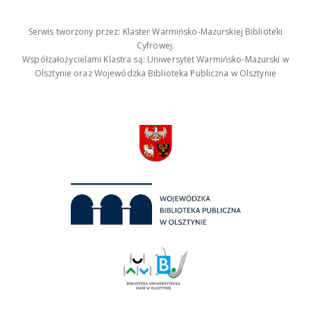
Serwis tworzony przez: Klaster Warmińsko-Mazurskiej Biblioteki
Cyfrowej.
Współzałożycielami Klastra są: Uniwersytet Warmińsko-Mazurski w
Olsztynie oraz Wojewódzka Biblioteka Publiczna w Olsztynie