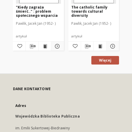
"Kiedy zagraża
The catholic family
Ws
śmierć.." : problem
towards cultural
mi
społecznego wsparcia
diversity
rz
sz
Pawlik, Jacek Jan (1952- )
Pawlik, Jacek Jan (1952- )
Paw
artykuł
artykuł
art
Więcej
DANE KONTAKTOWE
Adres
Wojewódzka Biblioteka Publiczna
im. Emilii Sukertowej-Biedrawiny