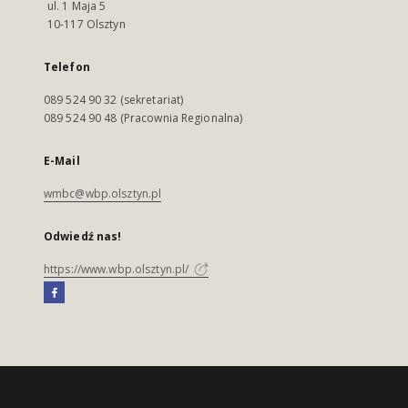
ul. 1 Maja 5
10-117 Olsztyn
Telefon
089 524 90 32 (sekretariat)
089 524 90 48 (Pracownia Regionalna)
E-Mail
wmbc@wbp.olsztyn.pl
Odwiedź nas!
https://www.wbp.olsztyn.pl/