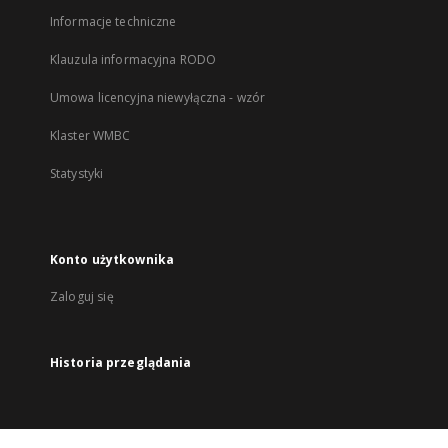
Informacje techniczne
Klauzula informacyjna RODO
Umowa licencyjna niewyłączna - wzór
Klaster WMBC
Statystyki
Konto użytkownika
Zaloguj się
Historia przeglądania