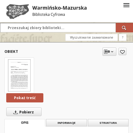
Wyszukiwanie zaawansowane
?
OBIEKT
Pokaż treść
Pobierz
OPIS
INFORMACJE
STRUKTURA