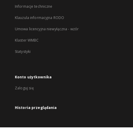
Informacje techniczne
Klauzula informacyjna RODO
Umowa licencyjna niewyłączna - wzór
Klaster WMBC
Statystyki
Konto użytkownika
Zaloguj się
Historia przeglądania