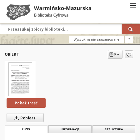
Wyszukiwanie zaawansowane
?
OBIEKT
Pokaż treść
Pobierz
OPIS
INFORMACJE
STRUKTURA