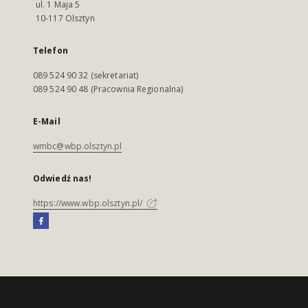
ul. 1 Maja 5
10-117 Olsztyn
Telefon
089 524 90 32 (sekretariat)
089 524 90 48 (Pracownia Regionalna)
E-Mail
wmbc@wbp.olsztyn.pl
Odwiedź nas!
https://www.wbp.olsztyn.pl/