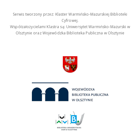
Serwis tworzony przez: Klaster Warmińsko-Mazurskiej Biblioteki
Cyfrowej.
Współzałożycielami Klastra są: Uniwersytet Warmińsko-Mazurski w
Olsztynie oraz Wojewódzka Biblioteka Publiczna w Olsztynie