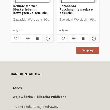
Relinde Meiwes,
Bernharda
Vo
Klosterleben in
Poschmanna nauka o
II.
bewegten Zeiten. Die
pokucie
Pa
Geschichte der
wczesnośredniowiecznej
Re
Zawadzki, Wojciech (1964- )
Zawadzki, Wojciech (1964- )
Zaw
ermlӓndischen
Ein
Katharinenschwestern
[r
(1914-1962) : [recenzja]
artykuł
artykuł
art
Więcej
DANE KONTAKTOWE
Adres
Wojewódzka Biblioteka Publiczna
im. Emilii Sukertowej-Biedrawiny