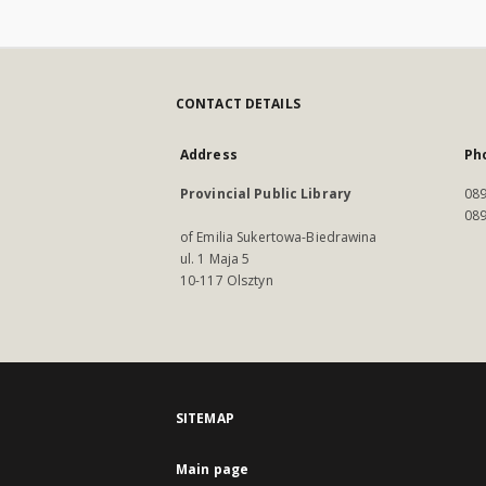
CONTACT DETAILS
Address
Ph
Provincial Public Library
089
089
of Emilia Sukertowa-Biedrawina
ul. 1 Maja 5
10-117 Olsztyn
SITEMAP
Main page