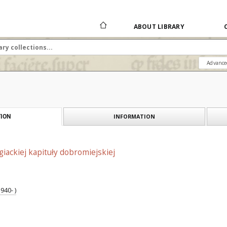
ABOUT LIBRARY
Advance
INFORMATION
ION
giackiej kapituły dobromiejskiej
940- )