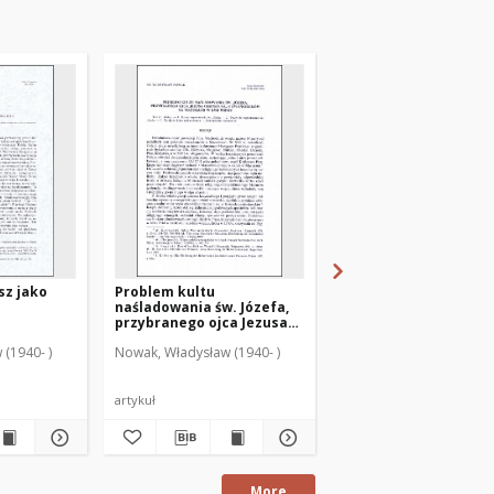
sz jako
Problem kultu
Obraz liturgii kościoł
naśladowania św. Józefa,
Mikołaja w Elblągu w
przybranego ojca Jezusa
świetle wizytacji para
Chrystusa, u ewangelików
1693 roku
(1940- )
Nowak, Władysław (1940- )
Nowak, Władysław (1940
na Mazurach w XVII wieku
artykuł
artykuł
More