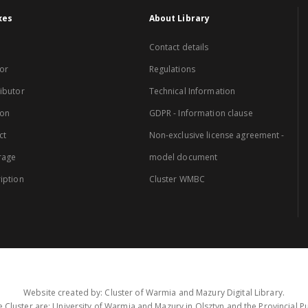
xes
About Library
Contact details
or
Regulations
ibutor
Technical Information
ion
GDPR - Information clause
ct
Non-exclusive license agreement -
rage
model document
iption
Cluster WMBC
Website created by: Cluster of Warmia and Mazury Digital Library.
 Cluster are: University of Warmia and Mazury in Olsztyn and the Provincial Pub