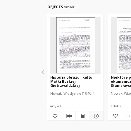
OBJECTS
similar
Historia obrazu i kultu
Niektóre 
Matki Boskiej
ekumenicz
Gietrzwałdzkiej
Stanisława
Nowak, Władysław (1940- )
Nowak, Wład
artykuł
artykuł