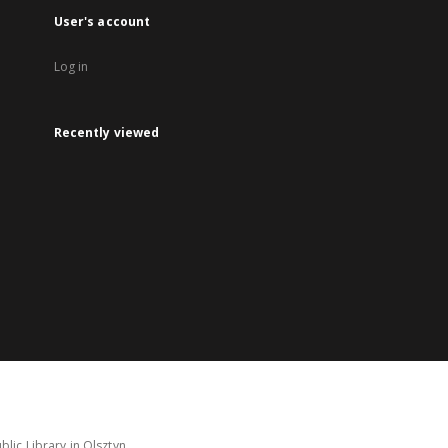
User's account
Log in
Recently viewed
lic Library in Olsztyn.