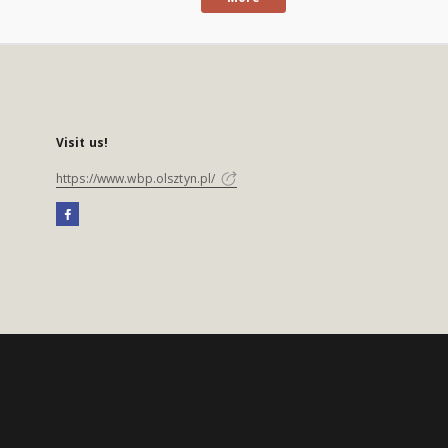
Visit us!
https://www.wbp.olsztyn.pl/