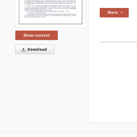
More
Show content
Download