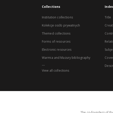
Collections
Inde
Institution collections
Title
Kolekcje osób prywatnych
Creat
Themed collections
Contr
Forms of resources
Relat
Electronic resources
Subje
Warmia and Mazury bibliography
Cove
...
Descr
View all collections
The co-founders of the