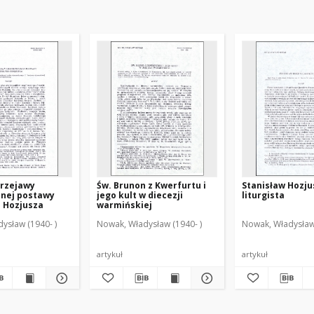
przejawy
Św. Brunon z Kwerfurtu i
Stanisław Hozju
nej postawy
jego kult w diecezji
liturgista
 Hozjusza
warmińskiej
ysław (1940- )
Nowak, Władysław (1940- )
Nowak, Władysław 
artykuł
artykuł