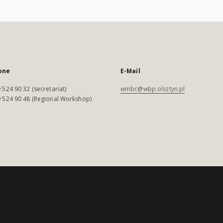
one
E-Mail
 524 90 32 (secretariat)
wmbc@wbp.olsztyn.pl
 524 90 48 (Regional Workshop)