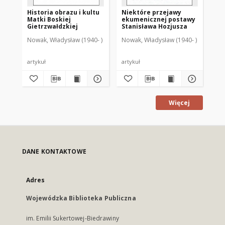
Historia obrazu i kultu
Niektóre przejawy
Św
Matki Boskiej
ekumenicznej postawy
i j
Gietrzwałdzkiej
Stanisława Hozjusza
wa
Nowak, Władysław (1940- )
Nowak, Władysław (1940- )
Now
artykuł
artykuł
art
Więcej
DANE KONTAKTOWE
Adres
Wojewódzka Biblioteka Publiczna
im. Emilii Sukertowej-Biedrawiny