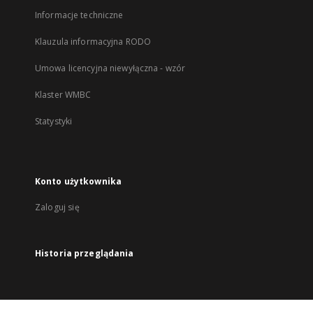
Informacje techniczne
Klauzula informacyjna RODO
Umowa licencyjna niewyłączna - wzór
Klaster WMBC
Statystyki
Konto użytkownika
Zaloguj się
Historia przeglądania