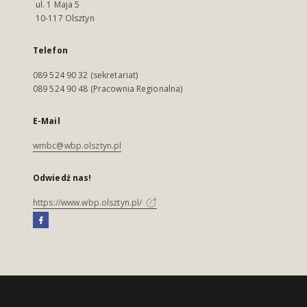
ul. 1 Maja 5
10-117 Olsztyn
Telefon
089 524 90 32 (sekretariat)
089 524 90 48 (Pracownia Regionalna)
E-Mail
wmbc@wbp.olsztyn.pl
Odwiedź nas!
https://www.wbp.olsztyn.pl/