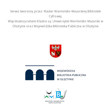
Serwis tworzony przez: Klaster Warmińsko-Mazurskiej Biblioteki
Cyfrowej.
Współzałożycielami Klastra są: Uniwersytet Warmińsko-Mazurski w
Olsztynie oraz Wojewódzka Biblioteka Publiczna w Olsztynie