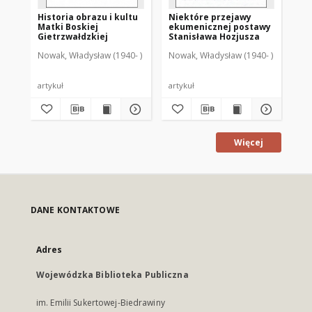
Historia obrazu i kultu
Niektóre przejawy
Św
Matki Boskiej
ekumenicznej postawy
i j
Gietrzwałdzkiej
Stanisława Hozjusza
wa
Nowak, Władysław (1940- )
Nowak, Władysław (1940- )
Now
artykuł
artykuł
art
Więcej
DANE KONTAKTOWE
Adres
Wojewódzka Biblioteka Publiczna
im. Emilii Sukertowej-Biedrawiny