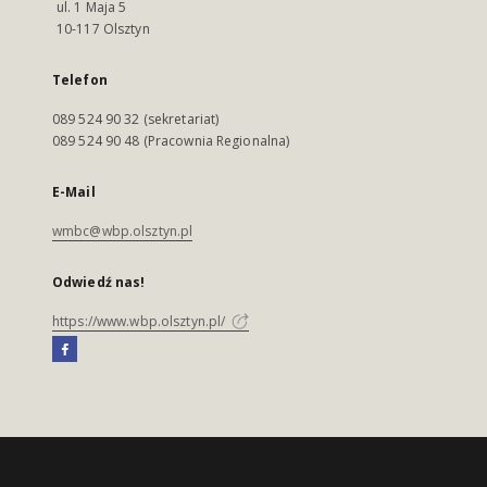
ul. 1 Maja 5
10-117 Olsztyn
Telefon
089 524 90 32 (sekretariat)
089 524 90 48 (Pracownia Regionalna)
E-Mail
wmbc@wbp.olsztyn.pl
Odwiedź nas!
https://www.wbp.olsztyn.pl/