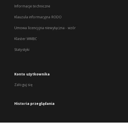
Informacje techniczne
Klauzula informacyjna RODO
Umowa licencyjna niewyłączna - wzór
Klaster WMBC
Statystyki
Konto użytkownika
Zaloguj się
Historia przeglądania