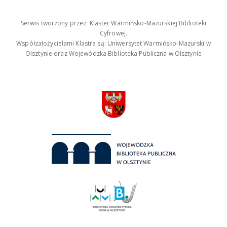
Serwis tworzony przez: Klaster Warmińsko-Mazurskiej Biblioteki
Cyfrowej.
Współzałożycielami Klastra są: Uniwersytet Warmińsko-Mazurski w
Olsztynie oraz Wojewódzka Biblioteka Publiczna w Olsztynie