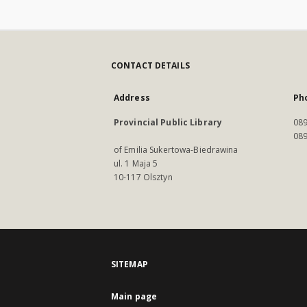
CONTACT DETAILS
Address
Ph
Provincial Public Library
089
089
of Emilia Sukertowa-Biedrawina
ul. 1 Maja 5
10-117 Olsztyn
SITEMAP
Main page