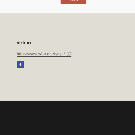
Visit us!
https://www.wbp.olsztyn.pl/