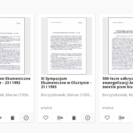
um Ekumeniczne
XI Sympozjum
500-lecie odkryc
 - 23 I 1992
Ekumeniczne w Olsztynie -
ewangelizacji A
21 I 1993
świetle pism bi
Dantyszka i ksi
ki, Marian (1936-2001)
Borzyszkowski, Marian (1936-2001)
Borzyszkowski, Ma
Seminarium Du
w Olsztynie : uw
marginesie wys
bibliotecznej
artykuł
artykuł