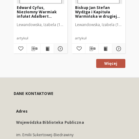
Edward Cyfus,
Biskup Jan Stefan
Niezłomny Warmiak
Wydżga i Kapituła
infułat Adalbert
Warmińska w drugiej
(Wojciech) Zink (1902-
połowie XVII wieku
Lewandowska, Izabela (1968- )
Lewandowska, Izabela (1968- )
1969) : [recenzja]
artykuł
artykuł
Więcej
DANE KONTAKTOWE
Adres
Wojewódzka Biblioteka Publiczna
im. Emilii Sukertowej-Biedrawiny