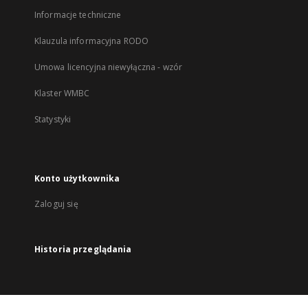
Informacje techniczne
Klauzula informacyjna RODO
Umowa licencyjna niewyłączna - wzór
Klaster WMBC
Statystyki
Konto użytkownika
Zaloguj się
Historia przeglądania