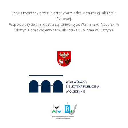
Serwis tworzony przez: Klaster Warmińsko-Mazurskiej Biblioteki
Cyfrowej.
Współzałożycielami Klastra są: Uniwersytet Warmińsko-Mazurski w
Olsztynie oraz Wojewódzka Biblioteka Publiczna w Olsztynie