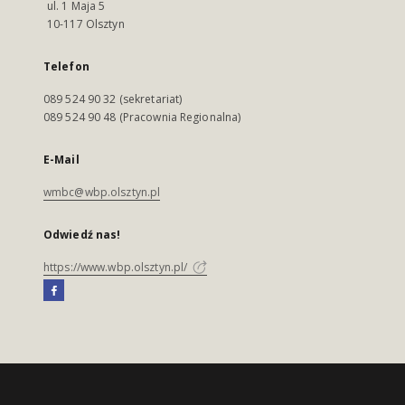
ul. 1 Maja 5
10-117 Olsztyn
Telefon
089 524 90 32 (sekretariat)
089 524 90 48 (Pracownia Regionalna)
E-Mail
wmbc@wbp.olsztyn.pl
Odwiedź nas!
https://www.wbp.olsztyn.pl/