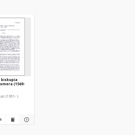
 biskupia
romera (1569-
Jan (1951- )