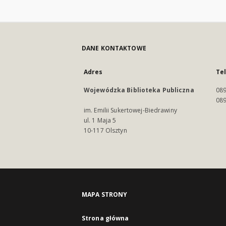
DANE KONTAKTOWE
Adres
Te
Wojewódzka Biblioteka Publiczna
089
089
im. Emilii Sukertowej-Biedrawiny
ul. 1 Maja 5
10-117 Olsztyn
MAPA STRONY
Strona główna