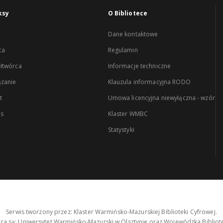
ksy
O Bibliotece
Dane kontaktowe
ca
Regulamin
łtwórca
Informacje techniczne
zanie
Klauzula informacyjna RODO
t
Umowa licencyjna niewyłączna - wzór
es
Klaster WMBC
Statystyki
Serwis tworzony przez: Klaster Warmińsko-Mazurskiej Biblioteki Cyfrowej.
tra są: Uniwersytet Warmińsko-Mazurski w Olsztynie oraz Wojewódzka Bibliote