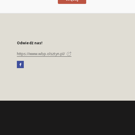
Odwiedź nas!
https://www.wbp.olsztyn.pl/