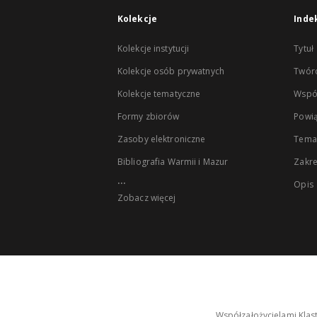
Kolekcje
Inde
Kolekcje instytucji
Tytuł
Kolekcje osób prywatnych
Twór
Kolekcje tematyczne
Wspó
Formy zbiorów
Powią
Zasoby elektroniczne
Tema
Bibliografia Warmii i Mazur
Zakr
...
Opis
Zobacz więcej
Współzałożycielami Klas