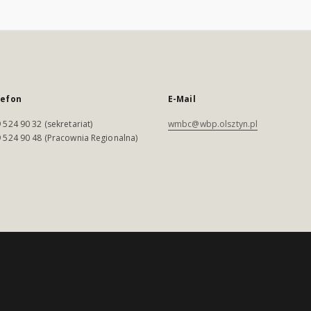
lefon
E-Mail
 524 90 32 (sekretariat)
wmbc@wbp.olsztyn.pl
 524 90 48 (Pracownia Regionalna)