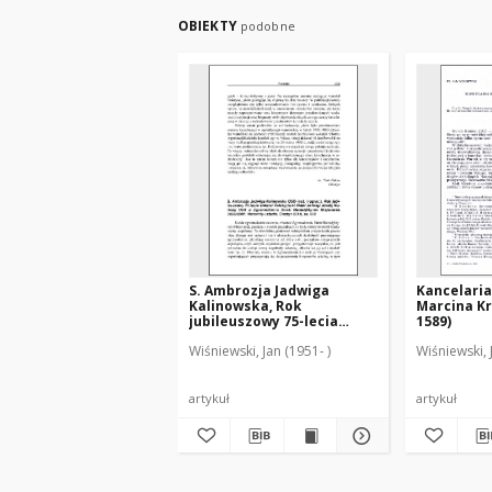
OBIEKTY
podobne
S. Ambrozja Jadwiga
Kancelaria
Kalinowska, Rok
Marcina K
jubileuszowy 75-lecia
1589)
śmierci Założycielki Matki
Wiśniewski, Jan (1951- )
Wiśniewski, 
Jadwigi Józefy Kuleszy OSB
w Zgromadzeniu Sióstr
Benedyktynek Misjonarek
2006/2007 : [recenzja]
artykuł
artykuł