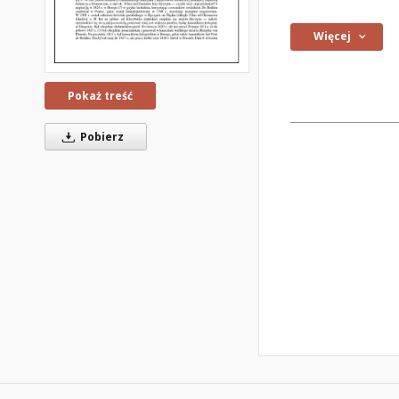
Więcej
Pokaż treść
Pobierz